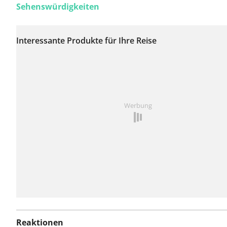
Sehenswürdigkeiten
Auf dieser Route
wurden bisher keine
Interessante Produkte für Ihre Reise
Probleme gemeldet.
Ist Ihnen auf dieser Route etwas aufgefallen?
Problem
Werbung
hinzufügen
Reaktionen