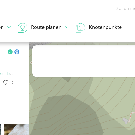
So funkt
en
Route planen
Knotenpunkte
enstein
0