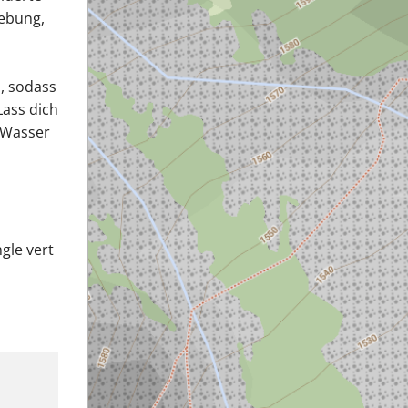
gebung,
n, sodass
Lass dich
 Wasser
gle vert