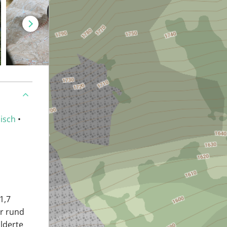
isch
•
1,7
r rund
lderte