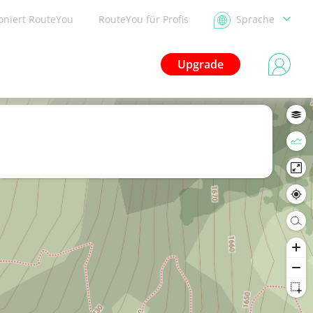
ioniert RouteYou
RouteYou für Profis
Sprache
Upgrade