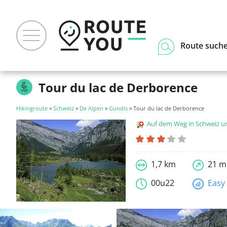
Route such
Tour du lac de Derborence
Hikingroute
»
Schweiz
»
De Alpen
»
Gundis
» Tour du lac de Derborence
Auf dem Weg in Schweiz und Liecht
1,7 km
21 m
00u22
Easy