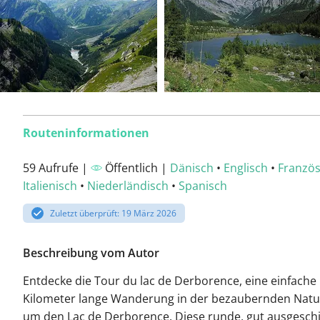
Routeninformationen
59 Aufrufe |
Öffentlich |
Dänisch
•
Englisch
•
Französ
Italienisch
•
Niederländisch
•
Spanisch
Zuletzt überprüft: 19 März 2026
Beschreibung vom Autor
Entdecke die Tour du lac de Derborence, eine einfache 
Kilometer lange Wanderung in der bezaubernden Natu
um den Lac de Derborence. Diese runde, gut ausgeschi