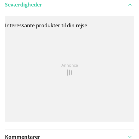
Seværdigheder
Interessante produkter til din rejse
Se på kort
Har du lagt mærke til noget på denne rute?
Tilføj et
Annonce
problem
Kommentarer