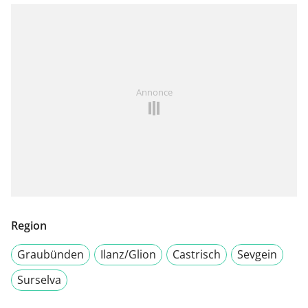
Annonce
Region
Graubünden
Ilanz/Glion
Castrisch
Sevgein
Surselva