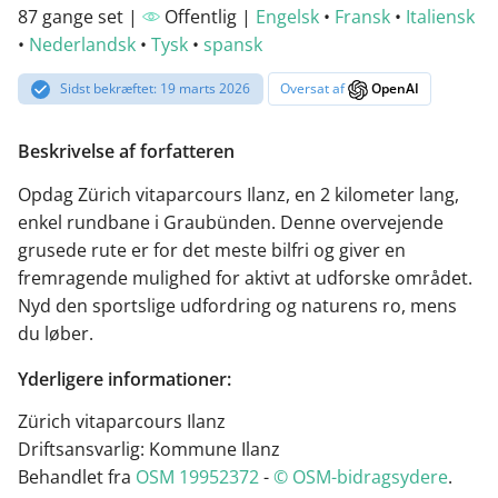
87 gange set |
Offentlig |
Engelsk
•
Fransk
•
Italiensk
•
Nederlandsk
•
Tysk
•
spansk
Sidst bekræftet: 19 marts 2026
Oversat af
OpenAI
Beskrivelse af forfatteren
Opdag Zürich vitaparcours Ilanz, en 2 kilometer lang,
enkel rundbane i Graubünden. Denne overvejende
grusede rute er for det meste bilfri og giver en
fremragende mulighed for aktivt at udforske området.
Nyd den sportslige udfordring og naturens ro, mens
du løber.
Yderligere informationer:
Zürich vitaparcours Ilanz
Driftsansvarlig: Kommune Ilanz
Behandlet fra
OSM 19952372
-
© OSM-bidragsydere
.