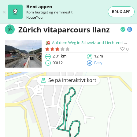
Hent appen
BRUG APP
Kom hurtigst og nemmest til
RouteYou
Zürich vitaparcours Ilanz
Auf dem Weg in Schweiz und Liechtenstein
0
2,01 km
12 m
00t12
Easy
Se på interaktivt kort