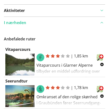
Aktiviteter
I nærheden
Anbefalede ruter
Vitaparcours
|
1,85 km
Vitaparcours i Glarner Alperne
tilbyder en middel udfordring over
1,8 kilometer. Ruten med 72
Seerundtur
højdemeter fører for det meste
|
1,78 km
gennem uberørt natur og er
overvejende ikke-belagt. Denne
Omkranset af den rolige skønhed
sammenhængende, ujævne
i Graubünden fører Seerrundgang-
strækning undgår byområder og
ruten dig over 1,8 kilometer gennem