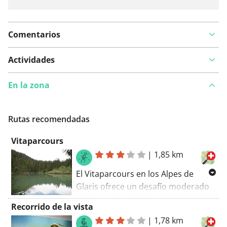
Comentarios
Actividades
En la zona
Rutas recomendadas
Vitaparcours
|
1,85 km
El Vitaparcours en los Alpes de
Glaris ofrece un desafío moderado
en 1,8 kilómetros. La ruta, con 72
Recorrido de la vista
metros de altitud, transcurre en su
|
1,78 km
mayoría por naturaleza virgen y es