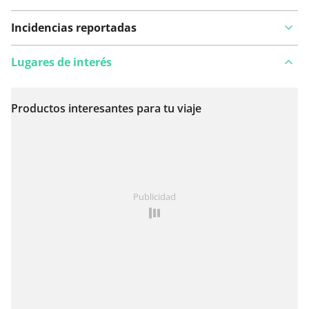
Incidencias reportadas
Lugares de interés
Productos interesantes para tu viaje
Ver en el mapa
¿Has notado algo en esta ruta?
Añadir un problema
Publicidad