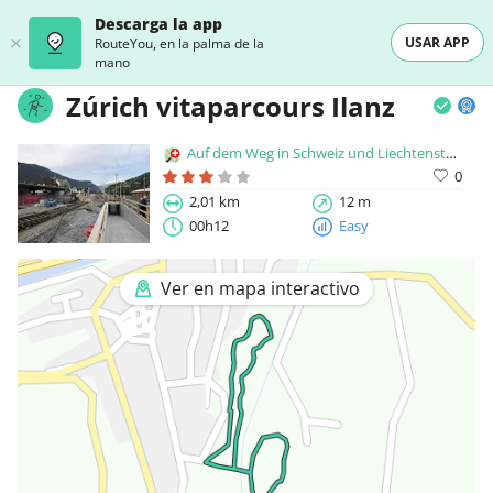
Descarga la app
USAR APP
RouteYou, en la palma de la
mano
Zúrich vitaparcours Ilanz
Auf dem Weg in Schweiz und Liechtenstein
0
2,01 km
12 m
00h12
Easy
Ver en mapa interactivo