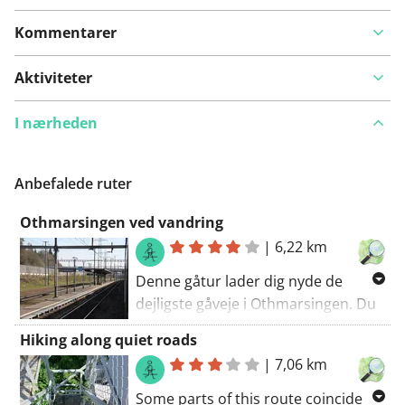
Kommentarer
Aktiviteter
I nærheden
Anbefalede ruter
Othmarsingen ved vandring
|
6,22 km
Denne gåtur lader dig nyde de
dejligste gåveje i Othmarsingen. Du
vil helt sikkert blive forkælet af
Hiking along quiet roads
denne rute. Nyd oplevelsen! Gå
|
7,06 km
ruten starter ved
parkeringspladsen.
Some parts of this route coincide