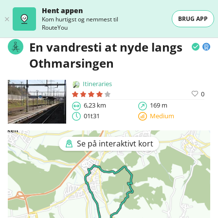
Hent appen
BRUG APP
Kom hurtigst og nemmest til
RouteYou
En vandresti at nyde langs
Othmarsingen
Itineraries
0
6,23 km
169 m
01t31
Medium
Se på interaktivt kort