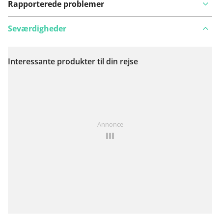
Rapporterede problemer
Seværdigheder
Interessante produkter til din rejse
Se på kort
Har du lagt mærke til noget på denne rute?
Tilføj et
Annonce
problem