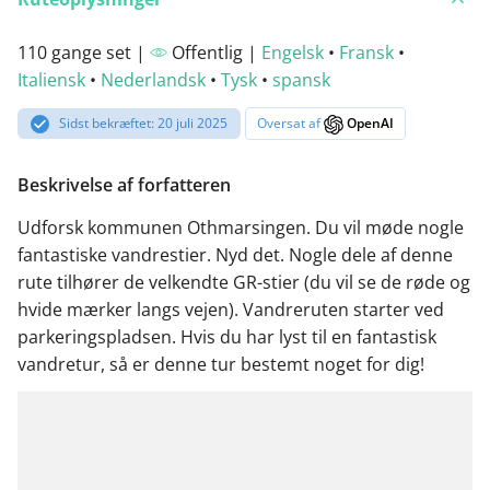
110 gange set |
Offentlig |
Engelsk
•
Fransk
•
Italiensk
•
Nederlandsk
•
Tysk
•
spansk
Sidst bekræftet: 20 juli 2025
Oversat af
OpenAI
Beskrivelse af forfatteren
Udforsk kommunen Othmarsingen. Du vil møde nogle
fantastiske vandrestier. Nyd det. Nogle dele af denne
rute tilhører de velkendte GR-stier (du vil se de røde og
hvide mærker langs vejen). Vandreruten starter ved
parkeringspladsen. Hvis du har lyst til en fantastisk
vandretur, så er denne tur bestemt noget for dig!