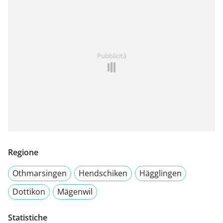
Pubblicità
Regione
Othmarsingen
Hendschiken
Hägglingen
Dottikon
Mägenwil
Statistiche