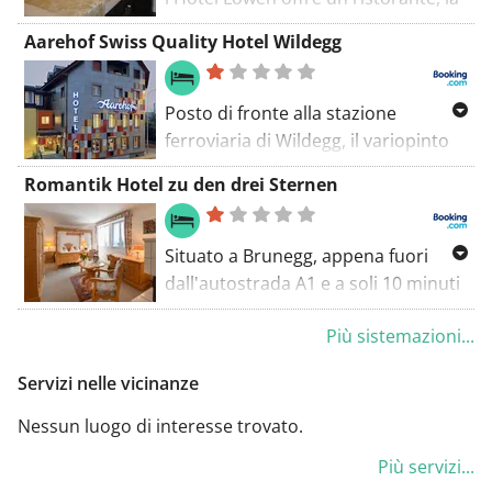
connessione Wi-Fi gratuita e un
Aarehof Swiss Quality Hotel Wildegg
parcheggio privato gratuito in loco.
A 250 m troverete una fermata
dell'autobus.
Posto di fronte alla stazione
ferroviaria di Wildegg, il variopinto
Aarehof Swiss Quality Hotel Wildegg
Romantik Hotel zu den drei Sternen
propone camere tranquille, una
raffinata cucina stagionale, un
parcheggio pubblico e la
Situato a Brunegg, appena fuori
connessione WiFi senza costi
dall'autostrada A1 e a soli 10 minuti
aggiuntivi.
di auto dai bagni termali di Bad
Più sistemazioni...
Schinznach, il Romantik Hotel zu
den drei Sternen vanta una cantina
Servizi nelle vicinanze
storica e 2 ristoranti.
Nessun luogo di interesse trovato.
Più servizi...