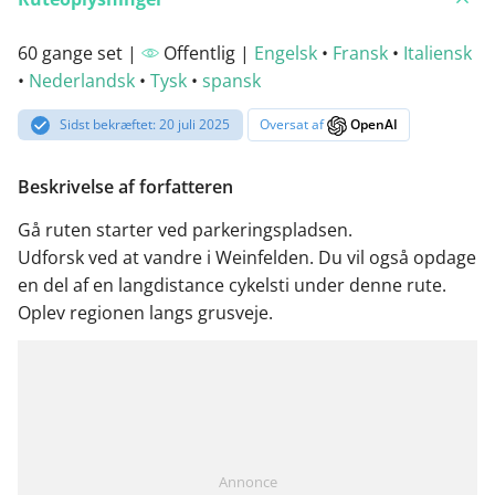
60 gange set |
Offentlig |
Engelsk
•
Fransk
•
Italiensk
•
Nederlandsk
•
Tysk
•
spansk
Sidst bekræftet: 20 juli 2025
Oversat af
OpenAI
Beskrivelse af forfatteren
Gå ruten starter ved parkeringspladsen.
Udforsk ved at vandre i Weinfelden. Du vil også opdage
en del af en langdistance cykelsti under denne rute.
Oplev regionen langs grusveje.
Annonce