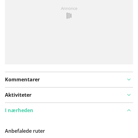
Har du lagt mærke til noget på denne rute?
Tilføj et
Annonce
problem
Kommentarer
Aktiviteter
I nærheden
Anbefalede ruter