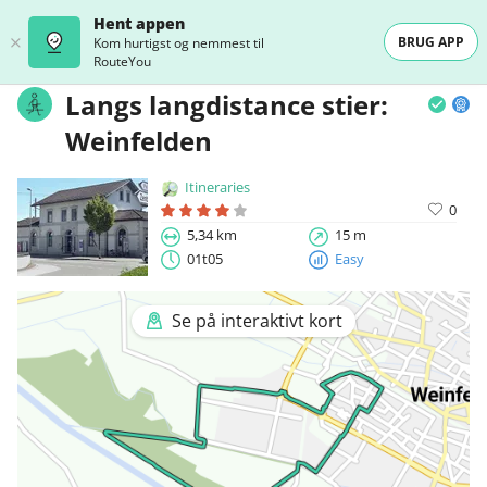
Hent appen
BRUG APP
Kom hurtigst og nemmest til
RouteYou
Langs langdistance stier:
Weinfelden
Itineraries
0
5,34 km
15 m
01t05
Easy
Se på interaktivt kort