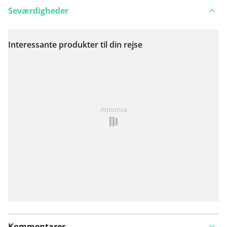
Seværdigheder
Interessante produkter til din rejse
Se på kort
Har du lagt mærke til noget på denne rute?
Tilføj et
Annonce
problem
Kommentarer