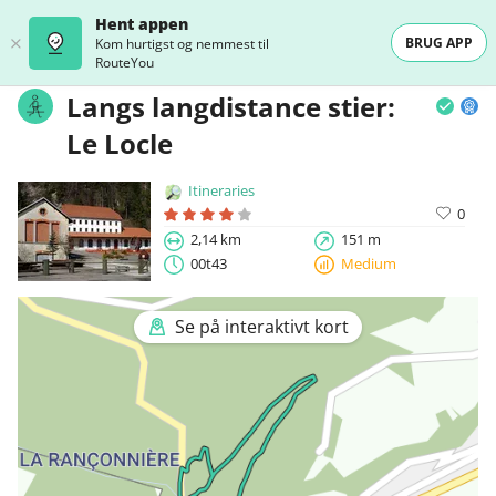
Hent appen
BRUG APP
Kom hurtigst og nemmest til
RouteYou
Langs langdistance stier:
Le Locle
Itineraries
0
2,14 km
151 m
00t43
Medium
Se på interaktivt kort