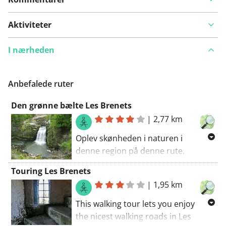
Aktiviteter
I nærheden
Anbefalede ruter
Den grønne bælte Les Brenets
|
2,77 km
Oplev skønheden i naturen i
denne region på denne rute.
Næsten hele ruten er let bakket.
Touring Les Brenets
Vandreruten begynder ved
|
1,95 km
parkeringspladsen.. Hvis
vejrguderne er med dig, er det en
This walking tour lets you enjoy
smuk vandretur.
the nicest walking roads in Les