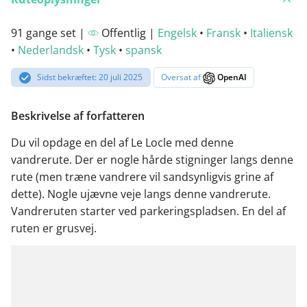
91 gange set |
Offentlig |
Engelsk
•
Fransk
•
Italiensk
•
Nederlandsk
•
Tysk
•
spansk
Sidst bekræftet: 20 juli 2025
Oversat af
OpenAI
Beskrivelse af forfatteren
Du vil opdage en del af Le Locle med denne
vandrerute. Der er nogle hårde stigninger langs denne
rute (men træne vandrere vil sandsynligvis grine af
dette). Nogle ujævne veje langs denne vandrerute.
Vandreruten starter ved parkeringspladsen. En del af
ruten er grusvej.