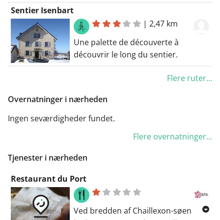
Brenets. You will certainly be
Sentier Isenbart
charmed by this route. I belief
|
2,47 km
everyone will agree: a great route.
The walking route starts at the car
Une palette de découverte à
park.
découvrir le long du sentier.
Flere ruter...
Overnatninger i nærheden
Ingen seværdigheder fundet.
Flere overnatninger...
Tjenester i nærheden
Restaurant du Port
Ved bredden af Chaillexon-søen