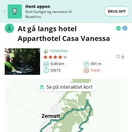
Hent appen
BRUG APP
Kom hurtigst og nemmest til
RouteYou
At gå langs hotel
Apparthotel Casa Vanessa
Itineraries
0
9,49 km
691 m
03t15
Hard
Se på interaktivt kort