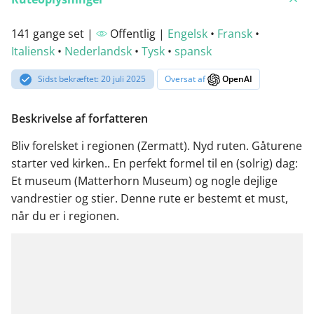
141 gange set |
Offentlig |
Engelsk
•
Fransk
•
Italiensk
•
Nederlandsk
•
Tysk
•
spansk
Sidst bekræftet: 20 juli 2025
Oversat af
OpenAI
Beskrivelse af forfatteren
Bliv forelsket i regionen (Zermatt). Nyd ruten. Gåturene
starter ved kirken.. En perfekt formel til en (solrig) dag:
Et museum (Matterhorn Museum) og nogle dejlige
vandrestier og stier. Denne rute er bestemt et must,
når du er i regionen.