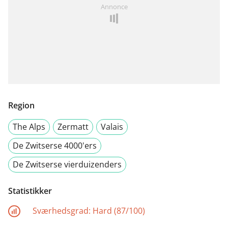
Annonce
Region
The Alps
Zermatt
Valais
De Zwitserse 4000'ers
De Zwitserse vierduizenders
Statistikker
Sværhedsgrad:
Hard (87/100)