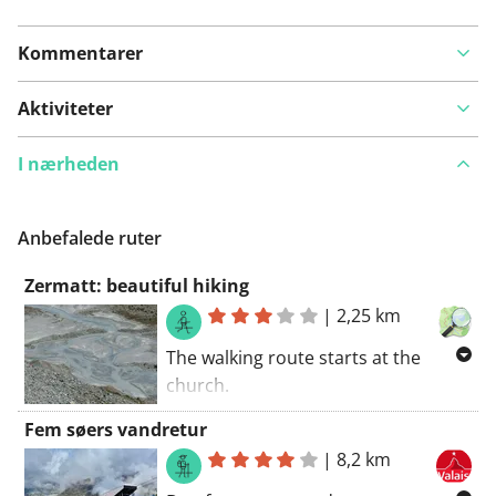
Kommentarer
Aktiviteter
I nærheden
Anbefalede ruter
Zermatt: beautiful hiking
|
2,25 km
The walking route starts at the
church.
Fall in love with the region (Zermatt).
Fem søers vandretur
Enjoy the route. If weather is good,
|
8,2 km
you'll be walking through dust
clouds on the unpaved roads. You'll