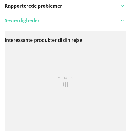
Rapporterede problemer
Seværdigheder
Interessante produkter til din rejse
Se på kort
Har du lagt mærke til noget på denne rute?
Tilføj et
Annonce
problem