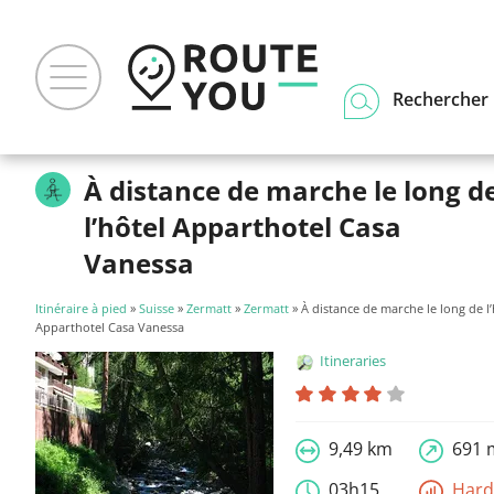
Rechercher u
À distance de marche le long d
l’hôtel Apparthotel Casa
Vanessa
Itinéraire à pied
»
Suisse
»
Zermatt
»
Zermatt
» À distance de marche le long de l’
Apparthotel Casa Vanessa
Itineraries
9,49 km
691 
03h15
Har