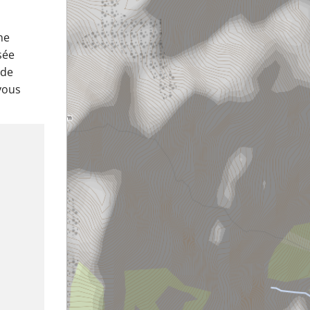
ne
sée
 de
vous