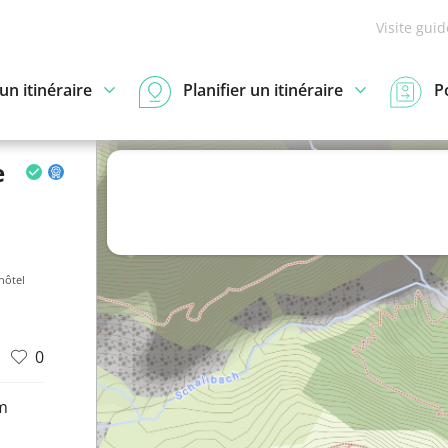
Visite gui
n itinéraire
Planifier un itinéraire
P
e
hôtel
0
m
d