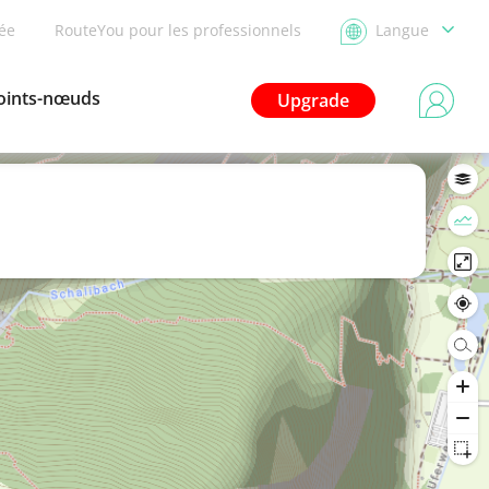
dée
RouteYou pour les professionnels
Langue
oints-nœuds
Upgrade