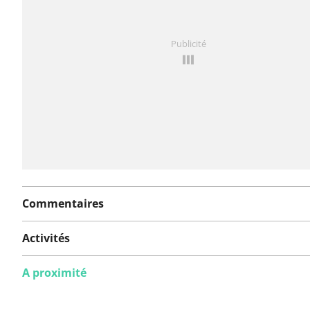
Vous avez remarqué quelque chose sur cet itinéraire ?
Publicité
rapport
Commentaires
Activités
A proximité