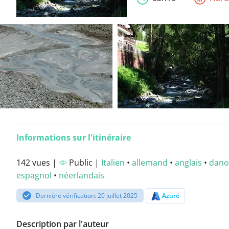
Informations sur l'itinéraire
142 vues |
Public |
Italien
•
allemand
•
anglais
•
dano
espagnol
•
néerlandais
Dernière vérification: 20 juillet 2025
Azure
Description par l'auteur