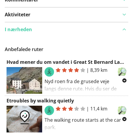
Aktiviteter
I nærheden
Anbefalede ruter
Hvad mener du om vandet i Great St Bernard Lake?
|
8,39 km
Nyd roen fra de grusede veje
langs denne rute. Hvis du ser de
røde og hvide markeringer langs
Etroubles by walking quietly
vejen, er du på en af GR-stierne
|
11,4 km
langs din rute. Gå ruten starter ved
parkeringspladsen.. Hvis jeg skulle
The walking route starts at the car
opsummere denne rute: anbefales!
park.