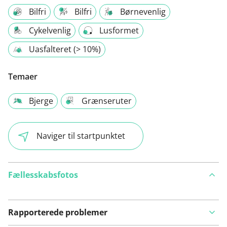
Bilfri
Bilfri
Børnevenlig
Cykelvenlig
Lusformet
Uasfalteret (> 10%)
Temaer
Bjerge
Grænseruter
Naviger til startpunktet
Fællesskabsfotos
Rapporterede problemer