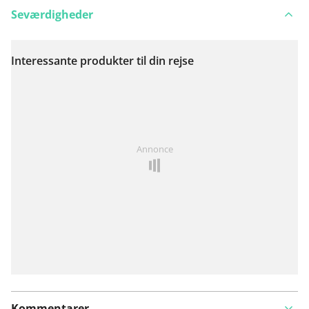
Seværdigheder
Interessante produkter til din rejse
Se på kort
Har du lagt mærke til noget på denne rute?
Tilføj et
Annonce
problem
Kommentarer