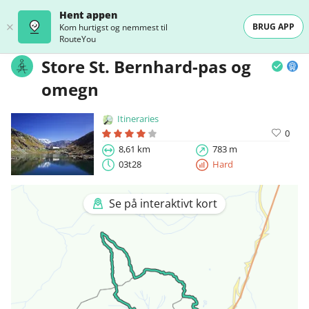
Hent appen
BRUG APP
Kom hurtigst og nemmest til
RouteYou
Store St. Bernhard-pas og
omegn
Itineraries
0
8,61 km
783 m
03t28
Hard
Se på interaktivt kort