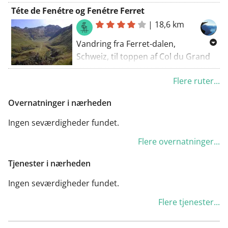
Explore by hikingEtroubles. You'll
Téte de Fenétre og Fenétre Ferret
also discover a part of a long-
|
18,6 km
distance cycling trail during this
route. There are some tough climbs
Vandring fra Ferret-dalen,
along this route (but trained hikers
Schweiz, til toppen af Col du Grand
will probably be laughing at this).
St Bernard.
Flere ruter...
Overnatninger i nærheden
Ingen seværdigheder fundet.
Flere overnatninger...
Tjenester i nærheden
Ingen seværdigheder fundet.
Flere tjenester...