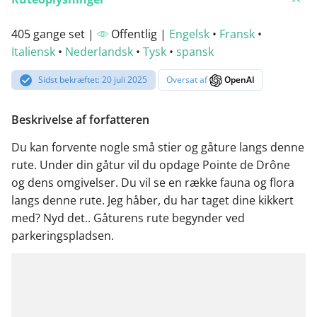
405 gange set |
Offentlig |
Engelsk
•
Fransk
•
Italiensk
•
Nederlandsk
•
Tysk
•
spansk
Sidst bekræftet: 20 juli 2025
Oversat af
OpenAI
Beskrivelse af forfatteren
Du kan forvente nogle små stier og gåture langs denne
rute. Under din gåtur vil du opdage Pointe de Drône
og dens omgivelser. Du vil se en række fauna og flora
langs denne rute. Jeg håber, du har taget dine kikkert
med? Nyd det.. Gåturens rute begynder ved
parkeringspladsen.