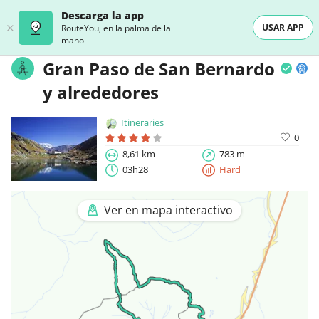
Descarga la app
USAR APP
RouteYou, en la palma de la
mano
Gran Paso de San Bernardo
y alrededores
Itineraries
0
8,61 km
783 m
03h28
Hard
Ver en mapa interactivo