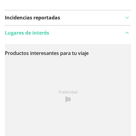
Incidencias reportadas
Lugares de interés
Productos interesantes para tu viaje
Ver en el mapa
¿Has notado algo en esta ruta?
Añadir un problema
Publicidad