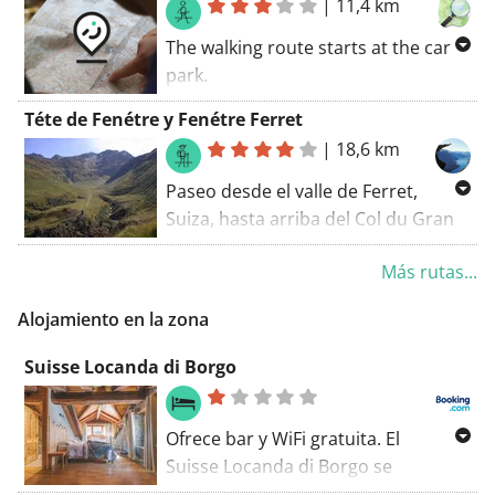
|
11,4 km
estás en uno de los senderos GR a
lo largo de tu ruta. La ruta de
The walking route starts at the car
senderismo comienza en el
park.
aparcamiento. Si tuviera que
Explore by hikingEtroubles. You'll
Téte de Fenétre y Fenétre Ferret
resumir esta ruta: ¡recomendada!
also discover a part of a long-
|
18,6 km
distance cycling trail during this
route. There are some tough climbs
Paseo desde el valle de Ferret,
along this route (but trained hikers
Suiza, hasta arriba del Col du Gran
will probably be laughing at this).
San Bernardo.
Más rutas...
Alojamiento en la zona
Suisse Locanda di Borgo
Ofrece bar y WiFi gratuita. El
Suisse Locanda di Borgo se
encuentra en Saint-Rhémy. También