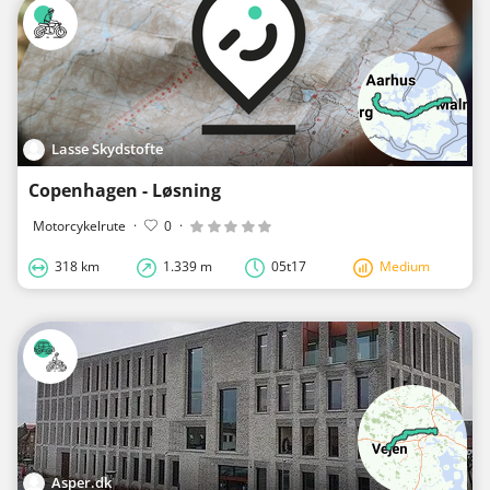
Lasse Skydstofte
Copenhagen - Løsning
Motorcykelrute
·
0
·
318 km
1.339 m
05t17
Medium
Asper.dk