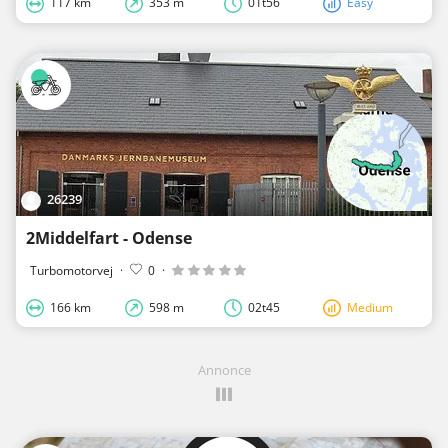
117 km
353 m
01t56
Easy
26239
2Middelfart - Odense
Turbomotorvej
·
0
·
166 km
598 m
02t45
Medium
Annonce