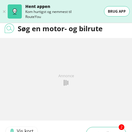
Hent appen
BRUG APP
Kom hurtigst og nemmest til
RouteYou
Søg en motor- og bilrute
Annonce
2
Vis kort