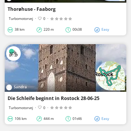
Thorøhuse - Faaborg
Turbomotorvej
·
0
·
38 km
220 m
00t38
Easy
Sandra
Die Schleife beginnt in Rostock 28-06-25
Turbomotorvej
·
0
·
106 km
444 m
01t46
Easy