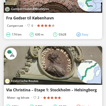
Camperroutes@Routeyou
Fra Gedser til København
Camperrute
·
0
·
174 km
630 m
03t28
Easy
Historische Routes
Via Christina – Etape 1: Stockholm – Helsingborg
Motor- og bilrute
·
2
·