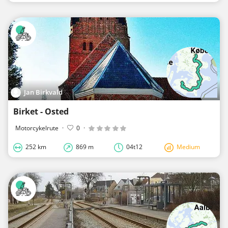
Jan Birkvald
Birket - Osted
Motorcykelrute
·
0
·
252 km
869 m
04t12
Medium