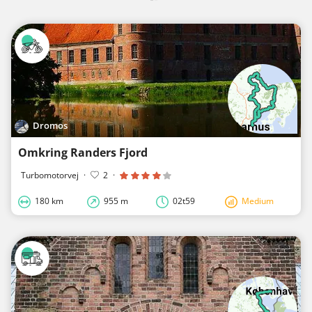
Dromos
Omkring Randers Fjord
Turbomotorvej
·
2
·
180 km
955 m
02t59
Medium