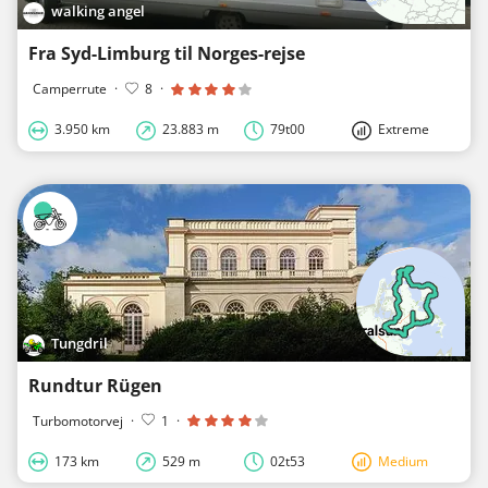
walking angel
Fra Syd-Limburg til Norges-rejse
Camperrute
·
8
·
3.950 km
23.883 m
79t00
Extreme
Tungdril
Rundtur Rügen
Turbomotorvej
·
1
·
173 km
529 m
02t53
Medium