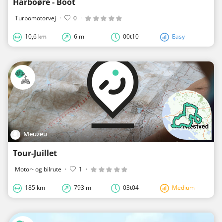
Harboøre - Boot
Turbomotorvej
·
0
·
10,6 km
6 m
00t10
Easy
Meuzeu
Tour-Juillet
Motor- og bilrute
·
1
·
185 km
793 m
03t04
Medium