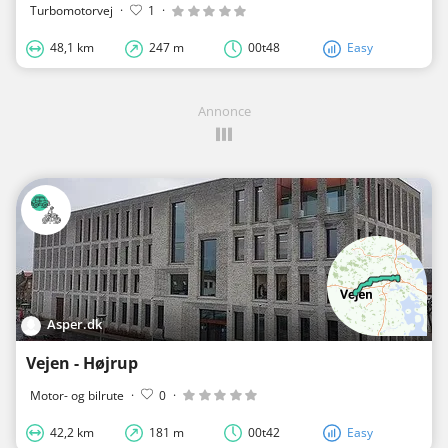
Turbomotorvej
·
1
·
48,1 km
247 m
00t48
Easy
Annonce
Asper.dk
Vejen - Højrup
Motor- og bilrute
·
0
·
42,2 km
181 m
00t42
Easy