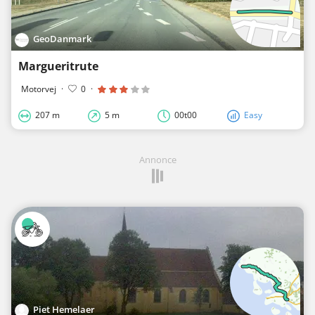
GeoDanmark
Margueritrute
Motorvej
·
0
·
207 m
5 m
00t00
Easy
Annonce
Piet Hemelaer