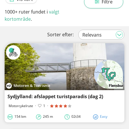
Filtre
1000+
ruter fundet i
valgt
kortområde
.
Sorter efter:
Motoren & Toerisme
Sydjylland: afslappet turistparadis (dag 2)
Motorcykelrute
·
1
·
154 km
245 m
02t34
Easy