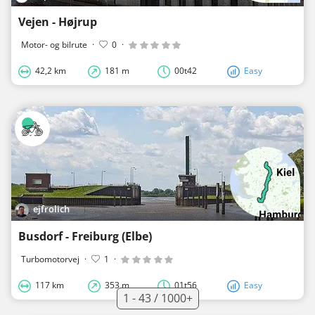
Vejen - Højrup
Motor- og bilrute
·
0
·
42,2 km
181 m
00t42
Easy
ejfrolich
Busdorf - Freiburg (Elbe)
Turbomotorvej
·
1
·
117 km
353 m
01t56
Easy
1 - 43 / 1000+