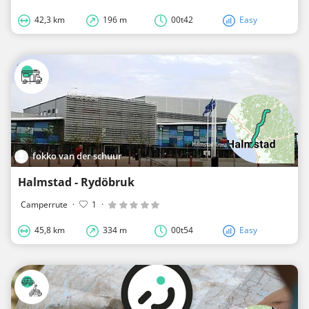
42,3 km
196 m
00t42
Easy
fokko van der schuur
Halmstad - Rydöbruk
Camperrute
·
1
·
45,8 km
334 m
00t54
Easy