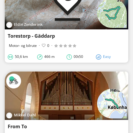
Eldin Zenderink
Torestorp - Gäddarp
Motor- og bilrute
·
0
·
50,6 km
466 m
00t50
Easy
Mikkel Dahl
From To