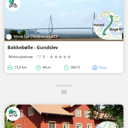
Move for Children by VCF
Bakkebølle - Gundslev
Motorcykelrute
·
0
·
15,9 km
44 m
00t15
Easy
Annonce