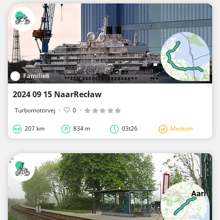
Familie8
2024 09 15 NaarRecław
Turbomotorvej
·
0
·
207 km
834 m
03t26
Medium