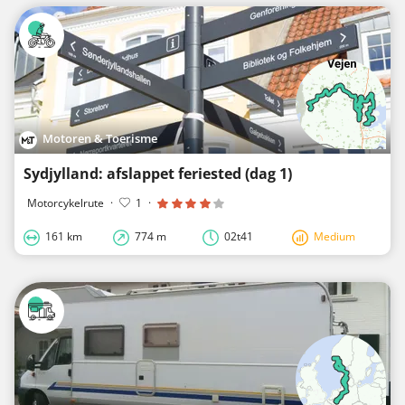
Motoren & Toerisme
Sydjylland: afslappet feriested (dag 1)
Motorcykelrute
·
1
·
161 km
774 m
02t41
Medium