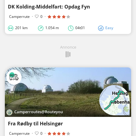
DK Kolding-Middelfart: Opdag Fyn
Camperrute
·
0
·
201 km
1.054 m
04t01
Easy
Annonce
Camperroutes@Routeyou
Fra Rødby til Helsingør
Camperrute
·
0
·