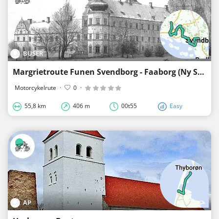
BUSER
Margrietroute Funen Svendborg - Faaborg (Ny Stenderup)
Motorcykelrute
·
0
·
55,8 km
406 m
00t55
Easy
AP