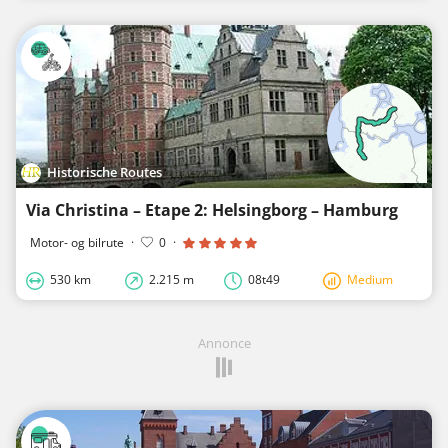
Historische Routes
Via Christina – Etape 2: Helsingborg – Hamburg
Motor- og bilrute
·
0
·
530 km
2.215 m
08t49
Medium
Annonce