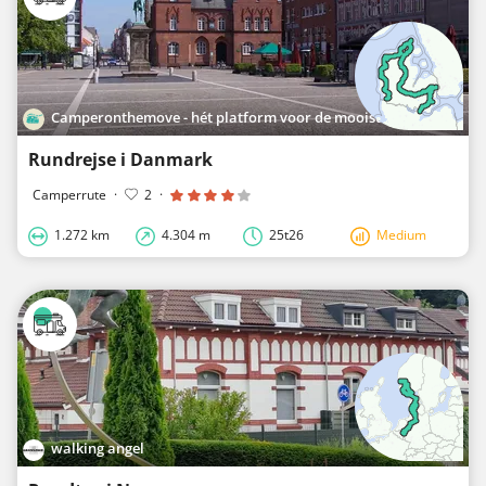
Camperonthemove - hét platform voor de mooiste roadtrips in Europa
Rundrejse i Danmark
Camperrute
·
2
·
1.272 km
4.304 m
25t26
Medium
walking angel