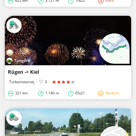
622 km
3.721 m
10t22
Hard
Tungdril
Rügen -> Kiel
Turbomotorvej
·
0
·
321 km
1.140 m
05t21
Medium