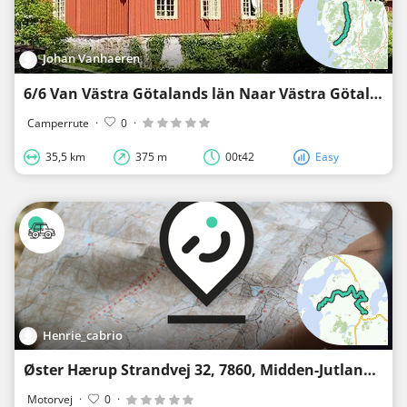
Johan Vanhaeren
6/6 Van Västra Götalands län Naar Västra Götalands län
Camperrute
·
0
·
35,5 km
375 m
00t42
Easy
Henrie_cabrio
Øster Hærup Strandvej 32, 7860, Midden-Jutland, Denemarken - Skive
Motorvej
·
0
·