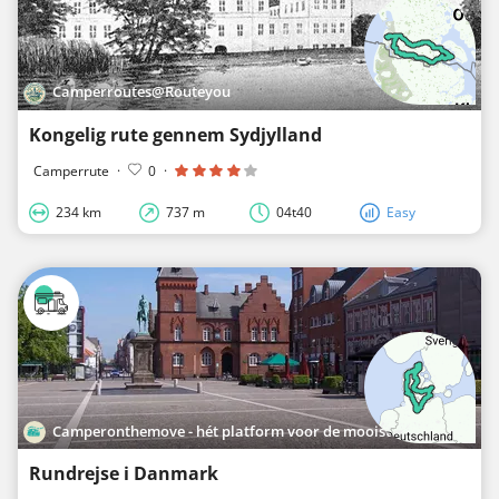
Camperroutes@Routeyou
Kongelig rute gennem Sydjylland
Camperrute
·
0
·
234 km
737 m
04t40
Easy
Camperonthemove - hét platform voor de mooiste roadtrips in Europa
Rundrejse i Danmark