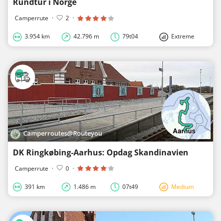
Rundtur i Norge
Camperrute
·
2
·
3.954 km
42.796 m
79t04
Extreme
Camperroutes@Routeyou
DK Ringkøbing-Aarhus: Opdag Skandinavien
Camperrute
·
0
·
391 km
1.486 m
07t49
Medium