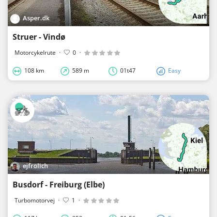
Asper.dk
Struer - Vindø
Motorcykelrute
·
0
·
108 km
589 m
01t47
Easy
ejfrolich
Busdorf - Freiburg (Elbe)
Turbomotorvej
·
1
·