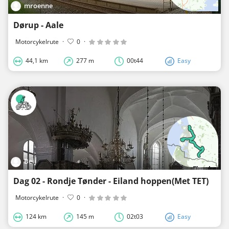
mroenne
Dørup - Aale
Motorcykelrute
·
0
·
44,1 km
277 m
00t44
Easy
Beij
Dag 02 - Rondje Tønder - Eiland hoppen(Met TET)
Motorcykelrute
·
0
·
124 km
145 m
02t03
Easy