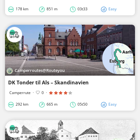
178 km
851 m
03t33
Easy
Camperroutes@Routeyou
DK Tonder til Als – Skandinavien
Camperrute
·
0
·
292 km
665 m
05t50
Easy