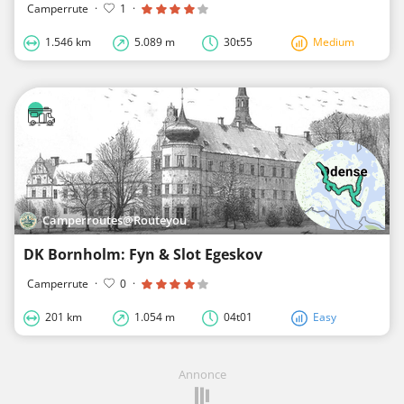
Camperrute
·
1
·
1.546 km
5.089 m
30t55
Medium
Camperroutes@Routeyou
DK Bornholm: Fyn & Slot Egeskov
Camperrute
·
0
·
201 km
1.054 m
04t01
Easy
Annonce