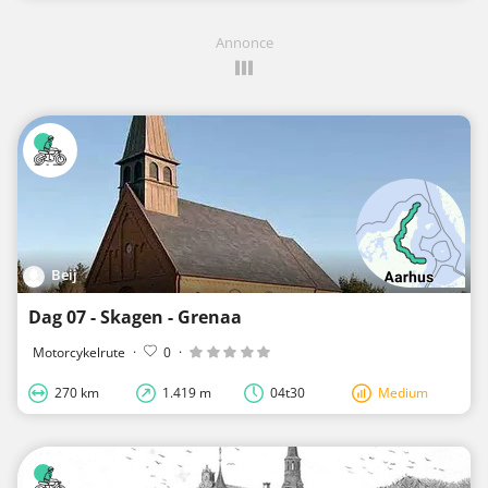
Annonce
Beij
Dag 07 - Skagen - Grenaa
Motorcykelrute
·
0
·
270 km
1.419 m
04t30
Medium