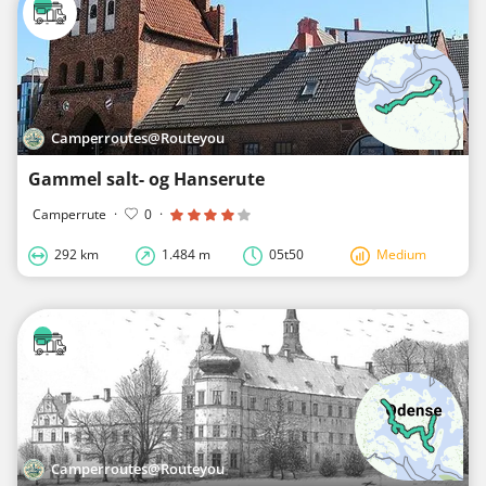
Camperroutes@Routeyou
Gammel salt- og Hanserute
Camperrute
·
0
·
292 km
1.484 m
05t50
Medium
Camperroutes@Routeyou