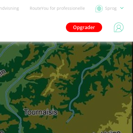
ndvisning
RouteYou for professionelle
Sprog
Opgrader