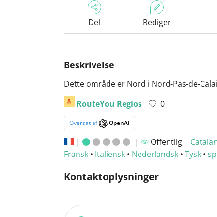
Del
Rediger
Beskrivelse
Dette område er Nord i Nord-Pas-de-Cala
RouteYou Regios
0
Oversat af
OpenAI
|
|
Offentlig |
Catala
Fransk
•
Italiensk
•
Nederlandsk
•
Tysk
•
sp
Kontaktoplysninger