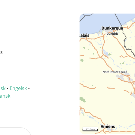
is
nsk
•
Engelsk
•
ansk
20 km