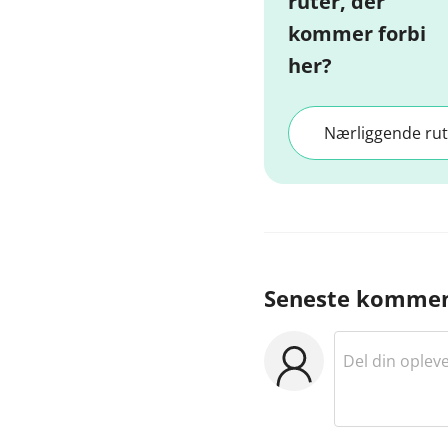
ruter, der
kommer forbi
her?
Nærliggende rut
Seneste kommen