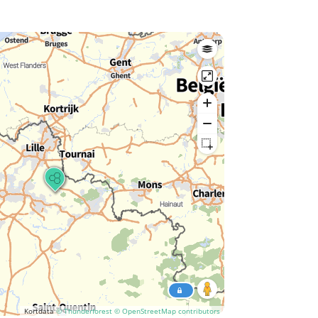
Kortdata
© Thunderforest
© OpenStreetMap contributors