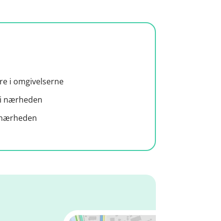
øre i omgivelserne
i nærheden
i nærheden