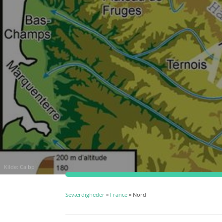
Kilde: Calbp
Seværdigheder
»
France
» Nord