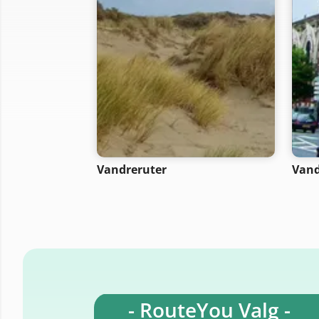
Vandreruter
Vand
- RouteYou Valg -