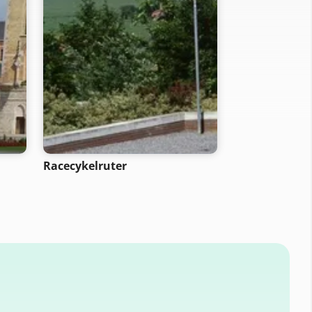
Racecykelruter
Cykling i bjer