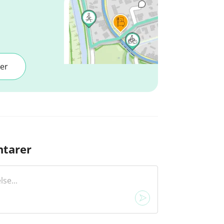
er
tarer