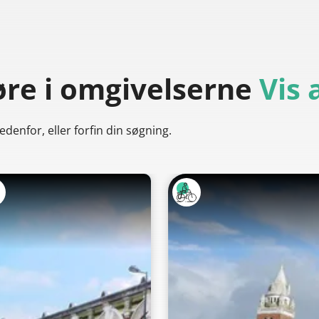
øre
i omgivelserne
Vis 
denfor, eller forfin din søgning.