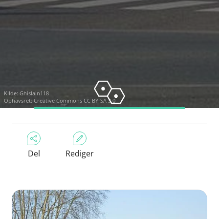
Kilde:
Ghislain118
Ophavsret:
Creative Commons CC BY-SA 3.0
Del
Rediger