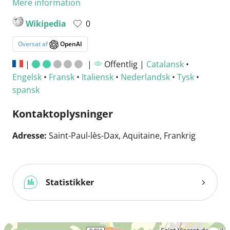
Mere information
Wikipedia
0
Oversat af
OpenAI
|
|
Offentlig |
Catalansk
•
Engelsk
•
Fransk
•
Italiensk
•
Nederlandsk
•
Tysk
•
spansk
Kontaktoplysninger
Adresse:
Saint-Paul-lès-Dax, Aquitaine, Frankrig
Statistikker