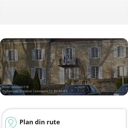
Kilde:
Ghislain118
Ophavsret:
Creative Commons CC BY-SA 3.0
Plan din rute