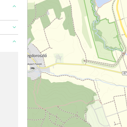
roblem