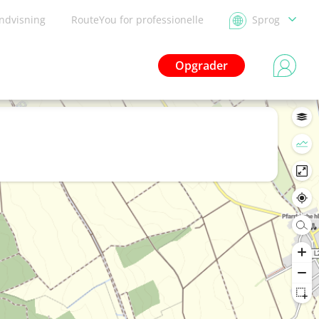
ndvisning
RouteYou for professionelle
Sprog
Opgrader