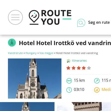
Søg en rute
Hotel Hotel Irottkö ved vandri
Vandrerute
»
Hungary
»
Vas megye
» Hotel Hotel Irottkö ved vandring
Itineraries
15 km
115 
03t10
Med