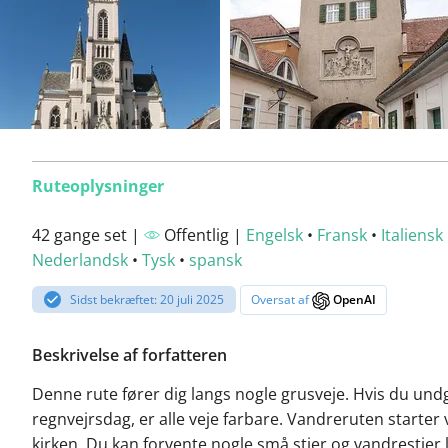
Ruteoplysninger
42 gange set |
Offentlig |
Engelsk
•
Fransk
•
Italiensk
Nederlandsk
•
Tysk
•
spansk
Sidst bekræftet: 20 juli 2025
Oversat af
OpenAI
Beskrivelse af forfatteren
Denne rute fører dig langs nogle grusveje. Hvis du und
regnvejrsdag, er alle veje farbare. Vandreruten starter
kirken. Du kan forvente nogle små stier og vandrestier 