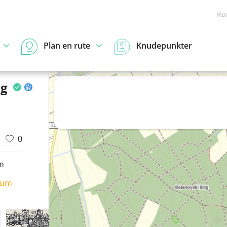
Ru
Plan en rute
Knudepunkter
ng
0
m
ium