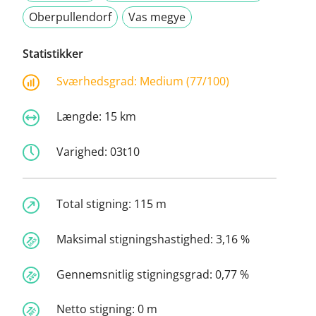
Oberpullendorf
Vas megye
Statistikker
Sværhedsgrad:
Medium (77/100)
Længde:
15 km
Varighed:
03t10
Total stigning:
115 m
Maksimal stigningshastighed:
3,16 %
Gennemsnitlig stigningsgrad:
0,77 %
Netto stigning:
0 m