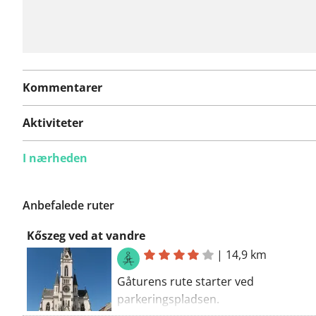
Kommentarer
Aktiviteter
I nærheden
Anbefalede ruter
Kőszeg ved at vandre
|
14,9 km
Gåturens rute starter ved
parkeringspladsen.