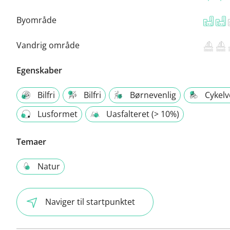
Byområde
Vandrig område
Egenskaber
Bilfri
Bilfri
Børnevenlig
Cykelv
Lusformet
Uasfalteret (> 10%)
Temaer
Natur
Naviger til startpunktet