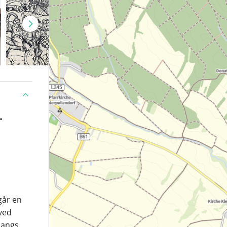
•
går en
 ved
langs