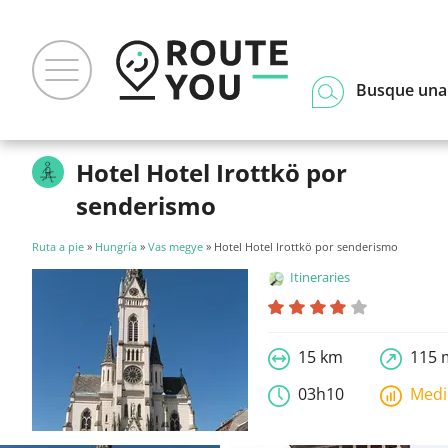
Busque una
Hotel Hotel Irottkö por
senderismo
Ruta a pie
»
Hungría
»
Vas megye
» Hotel Hotel Irottkö por senderismo
Itineraries
15 km
115 
03h10
Med