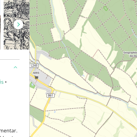
és
•
imentar.