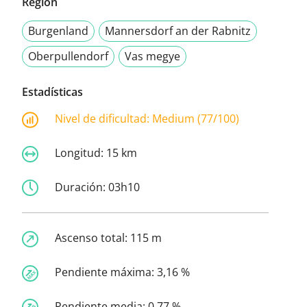
Región
Burgenland
Mannersdorf an der Rabnitz
Oberpullendorf
Vas megye
Estadísticas
Nivel de dificultad:
Medium (77/100)
Longitud:
15 km
Duración:
03h10
Ascenso total:
115 m
Pendiente máxima:
3,16 %
Pendiente media:
0,77 %