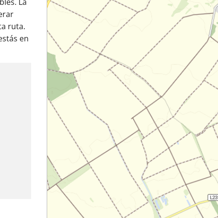
bles. La
erar
a ruta.
 estás en