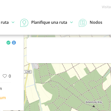
Visit
 ruta
Planifique una ruta
Nodos
0
m
ium