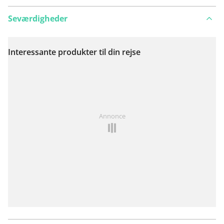
Seværdigheder
Interessante produkter til din rejse
Se på kort
Har du lagt mærke til noget på denne rute?
Tilføj et
Annonce
problem