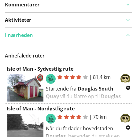
Kommentarer
Aktiviteter
I nærheden
Anbefalede ruter
Isle of Man - Sydvestlig rute
|
81,4 km
Startende fra
Douglas South
Quay
vil du klatre op til
Douglas
Head
og følge den klippeholdige
Isle of Man - Nordøstlig rute
Marine Drive
mod den
|
70 km
middelalderlige hovedstad
Castletown
. Efter at have udforsket
Når du forlader hovedstaden
fæstningen
Castle Rushen
, går
Douglas
, begynder du straks en