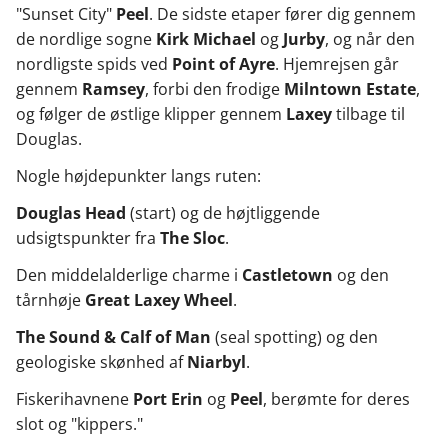
"Sunset City"
Peel
. De sidste etaper fører dig gennem
de nordlige sogne
Kirk Michael
og
Jurby
, og når den
nordligste spids ved
Point of Ayre
. Hjemrejsen går
gennem
Ramsey
, forbi den frodige
Milntown Estate
,
og følger de østlige klipper gennem
Laxey
tilbage til
Douglas.
Nogle højdepunkter langs ruten:
Douglas Head
(start) og de højtliggende
udsigtspunkter fra
The Sloc
.
Den middelalderlige charme i
Castletown
og den
tårnhøje
Great Laxey Wheel
.
The Sound & Calf of Man
(seal spotting) og den
geologiske skønhed af
Niarbyl
.
Fiskerihavnene
Port Erin
og
Peel
, berømte for deres
slot og "kippers."