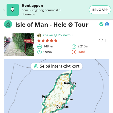
Hent appen
BRUG APP
Kom hurtigst og nemmest til
RouteYou
Isle of Man - Hele Ø Tour
kbaker @ RouteYou
1
148 km
2.210 m
05t56
Hard
Se på interaktivt kort