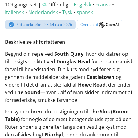
109 gange set |
Offentlig |
Engelsk
•
Fransk
•
Italiensk
•
Nederlandsk
•
Tysk
•
spansk
Sidst bekræftet: 23 februar 2026
Oversat af
OpenAI
Beskrivelse af forfatteren
Begynd din rejse ved
South Quay
, hvor du klatrer op
til udsigtspunktet ved
Douglas Head
for et panoramisk
farvel til hovedstaden. Din kurs mod syd fører dig
gennem de middelalderske gader i
Castletown
og
videre til det dramatiske fald af
Howe Road
, der ender
ved
The Sound
—hvor Calf of Man sidder indrammet af
forræderiske, smukke farvande.
Fra syd erobrere du opstigningen til
The Sloc (Round
Table)
for nogle af de mest betagende udsigter på øen.
Ruten snoer sig derefter langs den vestlige kyst mod
den afsides bugt
Niarbyl
, inden du ankommer til