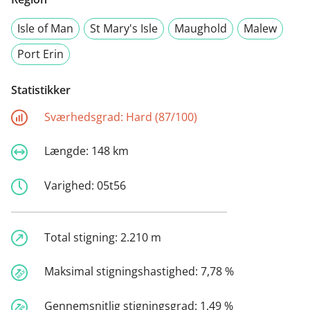
Isle of Man
St Mary's Isle
Maughold
Malew
Port Erin
Statistikker
Sværhedsgrad:
Hard (87/100)
Længde:
148 km
Varighed:
05t56
Total stigning:
2.210 m
Maksimal stigningshastighed:
7,78 %
Gennemsnitlig stigningsgrad:
1,49 %