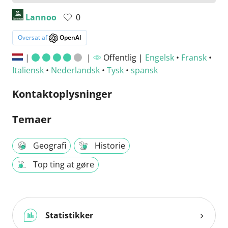
Lannoo
0
Oversat af
OpenAI
|
|
Offentlig |
Engelsk
•
Fransk
•
Italiensk
•
Nederlandsk
•
Tysk
•
spansk
Kontaktoplysninger
Temaer
Geografi
Historie
Top ting at gøre
Statistikker