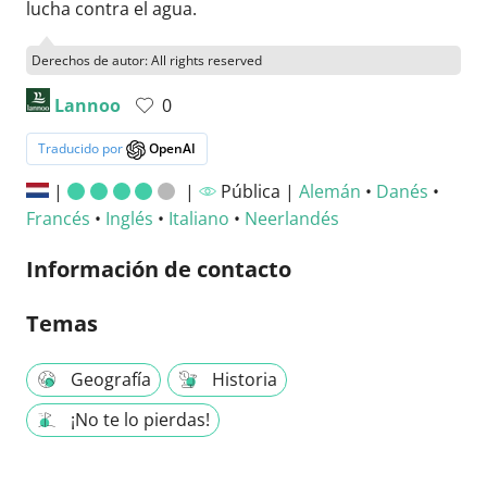
lucha contra el agua.
Derechos de autor: All rights reserved
Lannoo
0
Traducido por
OpenAI
|
|
Pública |
Alemán
•
Danés
•
Francés
•
Inglés
•
Italiano
•
Neerlandés
Información de contacto
Temas
Geografía
Historia
¡No te lo pierdas!