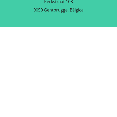
Kerkstraat 108
9050 Gentbrugge, Bélgica
DESCARGAR LA APLICACIÓN
GRATUITA
SÍGUENOS