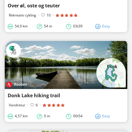
Over øl, oste og teuter
Rekreativ cykling
·
10
·
54,9 km
54 m
03t39
Easy
Routen
Donk Lake hiking trail
Vandretur
·
6
·
4,57 km
0 m
00t54
Easy