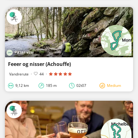
Pasar vzw
Feeer og nisser (Achouffe)
Vandrerute
·
44
·
9,12 km
185 m
02t07
Medium