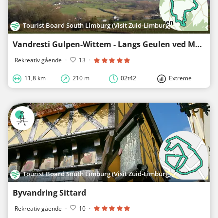
Tourist Board South Limburg (Visit Zuid-Limburg)
Vandresti Gulpen-Wittem - Langs Geulen ved Mechelen
Rekreativ gående
·
13
·
11,8 km
210 m
02t42
Extreme
Tourist Board South Limburg (Visit Zuid-Limburg)
Byvandring Sittard
Rekreativ gående
·
10
·