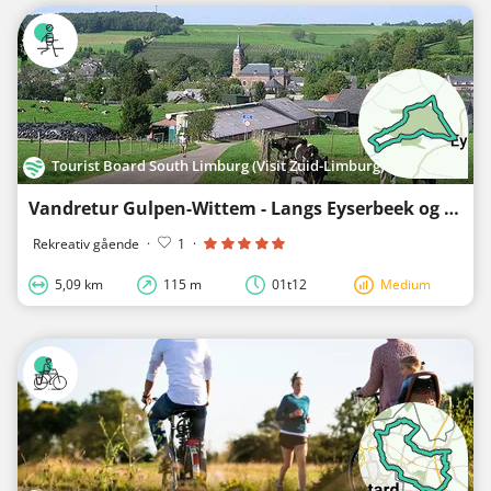
Tourist Board South Limburg (Visit Zuid-Limburg)
Vandretur Gulpen-Wittem - Langs Eyserbeek og Eyserbosvej
Rekreativ gående
·
1
·
5,09 km
115 m
01t12
Medium