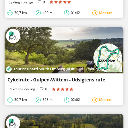
Cykling i bjerge
·
0
·
30,7 km
490 m
01t42
Medium
Tourist Board South Limburg (Visit Zuid-Limburg)
Cykelrute - Gulpen-Wittem - Udsigtens rute
Rekreativ cykling
·
0
·
30,7 km
358 m
02t02
Medium