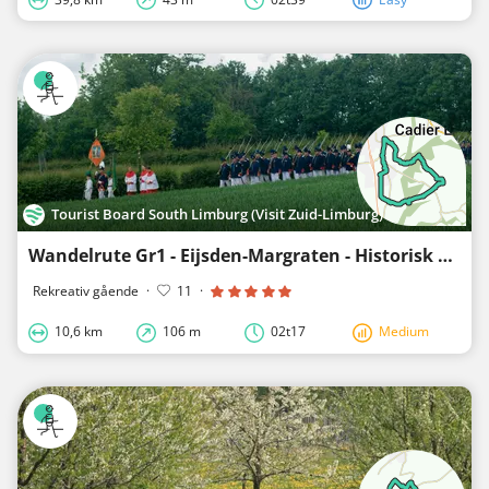
Tourist Board South Limburg (Visit Zuid-Limburg)
Wandelrute Gr1 - Eijsden-Margraten - Historisk Bronkroute Gronsveld
Rekreativ gående
·
11
·
10,6 km
106 m
02t17
Medium