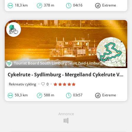
18,3 km
378 m
04t16
Extreme
Tourist Board South Limburg (Visit Zuid-Limburg)
Cykelrute - Sydlimburg - Mergelland Cykelrute Vest-sløjfe
Rekreativ cykling
·
0
·
59,3 km
588 m
03t57
Extreme
Annonce