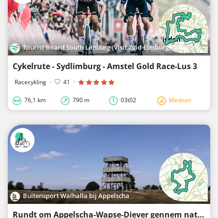
Tourist Board South Limburg (Visit Zuid-Limburg)
Cykelrute - Sydlimburg - Amstel Gold Race-Lus 3
Racecykling
·
41
·
76,1 km
790 m
03t02
Medium
Buitensport Walhalla bij Appelscha
Rundt om Appelscha-Wapse-Diever gennem naturområdet Drents Friese Wold