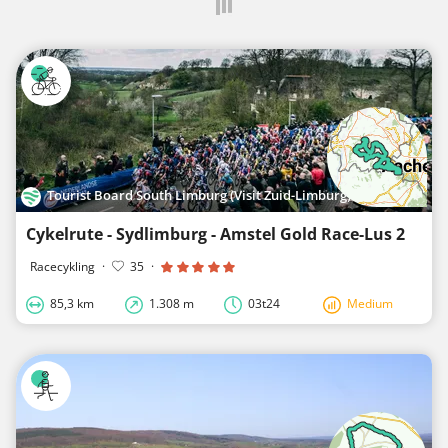
Tourist Board South Limburg (Visit Zuid-Limburg)
Cykelrute - Sydlimburg - Amstel Gold Race-Lus 2
Racecykling
·
35
·
85,3 km
1.308 m
03t24
Medium