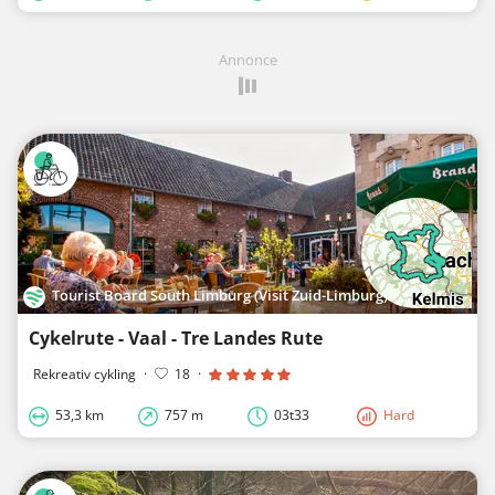
Annonce
Tourist Board South Limburg (Visit Zuid-Limburg)
Cykelrute - Vaal - Tre Landes Rute
Rekreativ cykling
·
18
·
53,3 km
757 m
03t33
Hard