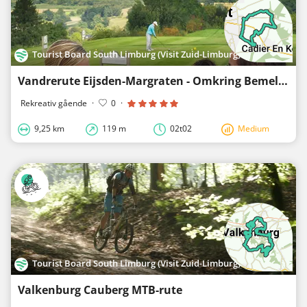
Tourist Board South Limburg (Visit Zuid-Limburg)
Vandrerute Eijsden-Margraten - Omkring Bemelen
Rekreativ gående
·
0
·
9,25 km
119 m
02t02
Medium
Tourist Board South Limburg (Visit Zuid-Limburg)
Valkenburg Cauberg MTB-rute