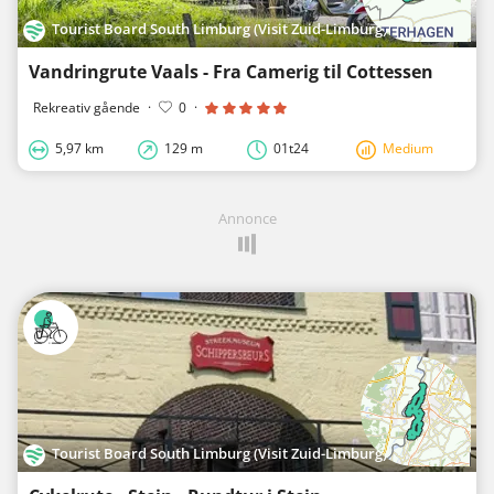
Tourist Board South Limburg (Visit Zuid-Limburg)
Vandringrute Vaals - Fra Camerig til Cottessen
Rekreativ gående
·
0
·
5,97 km
129 m
01t24
Medium
Annonce
Tourist Board South Limburg (Visit Zuid-Limburg)