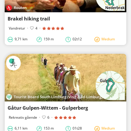
Routen
Brakel hiking trail
Vandretur
·
4
·
9,71 km
159 m
02t12
Medium
Tourist Board South Limburg (Visit Zuid-Limburg)
Gåtur Gulpen-Wittem - Gulperberg
Rekreativ gående
·
6
·
6,11 km
153 m
01t28
Medium