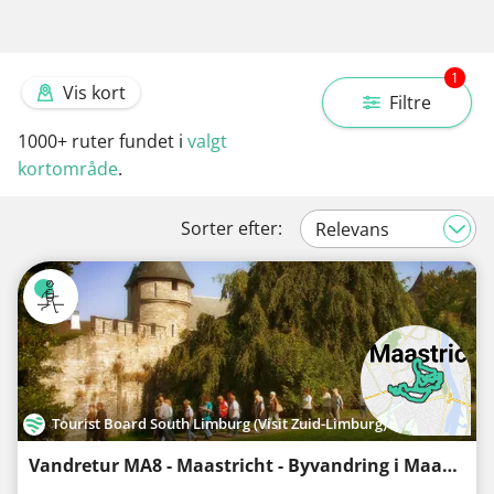
1
Vis kort
Filtre
1000+
ruter fundet i
valgt
kortområde
.
Sorter efter:
Tourist Board South Limburg (Visit Zuid-Limburg)
Vandretur MA8 - Maastricht - Byvandring i Maastricht