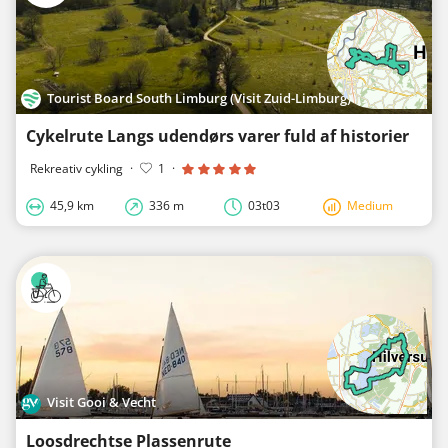
Tourist Board South Limburg (Visit Zuid-Limburg)
Cykelrute Langs udendørs varer fuld af historier
Rekreativ cykling
·
1
·
45,9 km
336 m
03t03
Medium
Visit Gooi & Vecht
Loosdrechtse Plassenrute