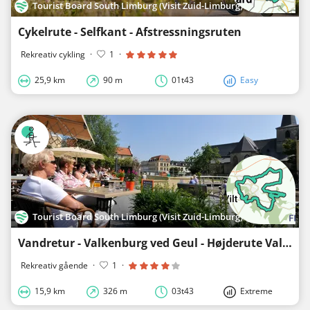
Tourist Board South Limburg (Visit Zuid-Limburg)
Cykelrute - Selfkant - Afstressningsruten
Rekreativ cykling
·
1
·
25,9 km
90 m
01t43
Easy
Tourist Board South Limburg (Visit Zuid-Limburg)
Vandretur - Valkenburg ved Geul - Højderute Valkenburg
Rekreativ gående
·
1
·
15,9 km
326 m
03t43
Extreme