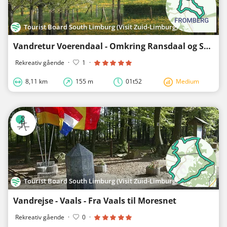
Tourist Board South Limburg (Visit Zuid-Limburg)
Vandretur Voerendaal - Omkring Ransdaal og Schin op Geul
Rekreativ gående
·
1
·
8,11 km
155 m
01t52
Medium
Tourist Board South Limburg (Visit Zuid-Limburg)
Vandrejse - Vaals - Fra Vaals til Moresnet
Rekreativ gående
·
0
·