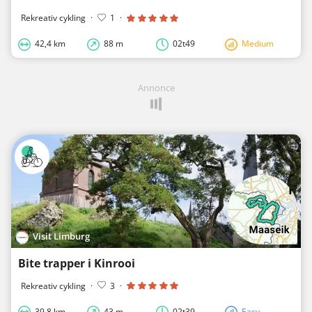
Rekreativ cykling
·
1
·
42,4 km
88 m
02t49
Medium
Annonce
Visit Limburg
Bite trapper i Kinrooi
Rekreativ cykling
·
3
·
39,8 km
43 m
02t39
Easy