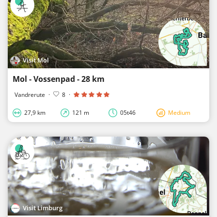
Visit Mol
Mol - Vossenpad - 28 km
Vandrerute
·
8
·
27,9 km
121 m
05t46
Medium
Visit Limburg