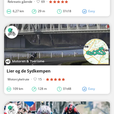
Rekreativ gående
·
69
·
6,27 km
29 m
01t18
Easy
Motoren & Toerisme
Lier og de Sydkempen
Motorcykelrute
·
15
·
109 km
128 m
01t48
Easy