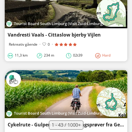
Tourist Board South Limburg (Visit Zuid-Limburg)
Vandresti Vaals - Cittaslow bjerby Vijlen
Rekreativ gående
·
0
·
11,3 km
234 m
02t39
Hard
Tourist Board South Limburg (Visit Zuid-Limburg)
Cykelrute - Gulpen-Wittem - Smagsprøver fra Gerstenat
1 - 43 / 1000+