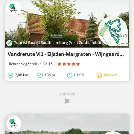
Tourist Board South Limburg (Visit Zuid-Limburg)
Vandrerute Vi2 - Eijsden-Margraten - Wijngaarden vandring Noorbeek
Rekreativ gående
·
15
·
7,08 km
136 m
01t38
Medium
Annonce