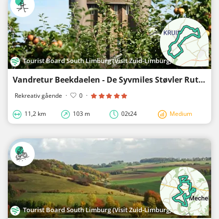
Tourist Board South Limburg (Visit Zuid-Limburg)
Vandretur Beekdaelen - De Syvmiles Støvler Rute
Rekreativ gående
·
0
·
11,2 km
103 m
02t24
Medium
Tourist Board South Limburg (Visit Zuid-Limburg)