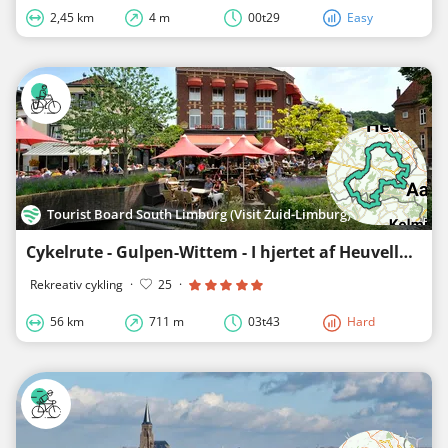
2,45 km
4 m
00t29
Easy
Tourist Board South Limburg (Visit Zuid-Limburg)
Cykelrute - Gulpen-Wittem - I hjertet af Heuvelland
Rekreativ cykling
·
25
·
56 km
711 m
03t43
Hard