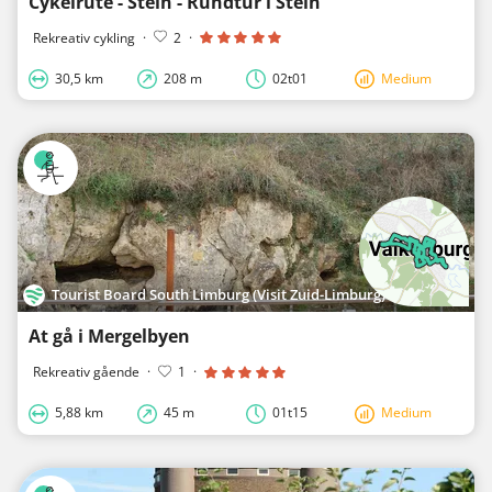
Cykelrute - Stein - Rundtur i Stein
Rekreativ cykling
·
2
·
30,5 km
208 m
02t01
Medium
Tourist Board South Limburg (Visit Zuid-Limburg)
At gå i Mergelbyen
Rekreativ gående
·
1
·
5,88 km
45 m
01t15
Medium