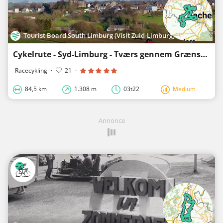
Tourist Board South Limburg (Visit Zuid-Limburg)
Cykelrute - Syd-Limburg - Tværs gennem Grænselandet
Racecykling
·
21
·
84,5 km
1.308 m
03t22
Medium
Annonce