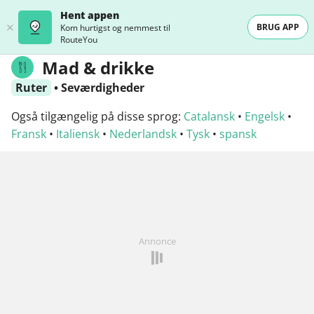
Hent appen
BRUG APP
Kom hurtigst og nemmest til
RouteYou
Mad & drikke
Ruter
•
Seværdigheder
Også tilgængelig på disse sprog:
Catalansk
•
Engelsk
•
Fransk
•
Italiensk
•
Nederlandsk
•
Tysk
•
spansk
Annonce