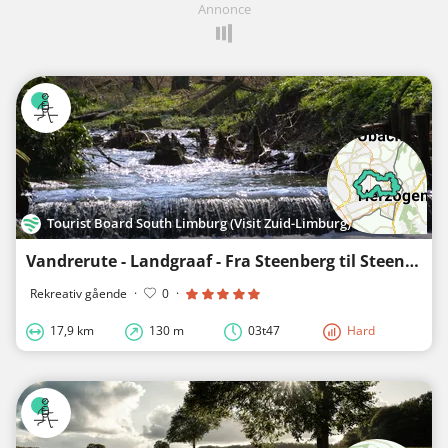
Annonce
Tourist Board South Limburg (Visit Zuid-Limburg)
Vandrerute - Landgraaf - Fra Steenberg til Steenberg
Rekreativ gående
·
0
·
17,9 km
130 m
03t47
Hard