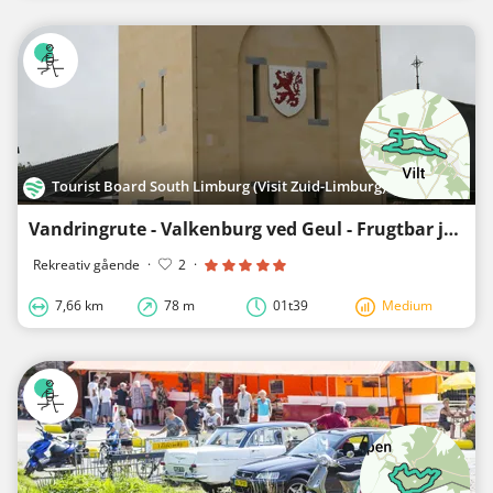
Tourist Board South Limburg (Visit Zuid-Limburg)
Vandringrute - Valkenburg ved Geul - Frugtbar jord i Valkenburg
Rekreativ gående
·
2
·
7,66 km
78 m
01t39
Medium