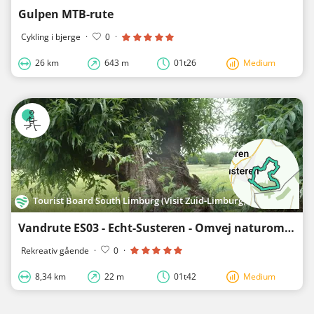
Gulpen MTB-rute
Cykling i bjerge
·
0
·
26 km
643 m
01t26
Medium
Tourist Board South Limburg (Visit Zuid-Limburg)
Vandrute ES03 - Echt-Susteren - Omvej naturområde IJzerenbos
Rekreativ gående
·
0
·
8,34 km
22 m
01t42
Medium