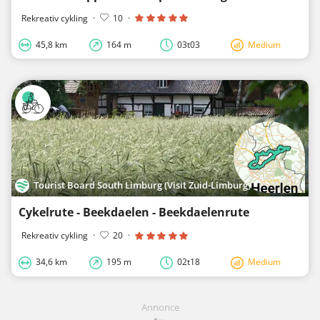
Rekreativ cykling
·
10
·
45,8 km
164 m
03t03
Medium
Tourist Board South Limburg (Visit Zuid-Limburg)
Cykelrute - Beekdaelen - Beekdaelenrute
Rekreativ cykling
·
20
·
34,6 km
195 m
02t18
Medium
Annonce