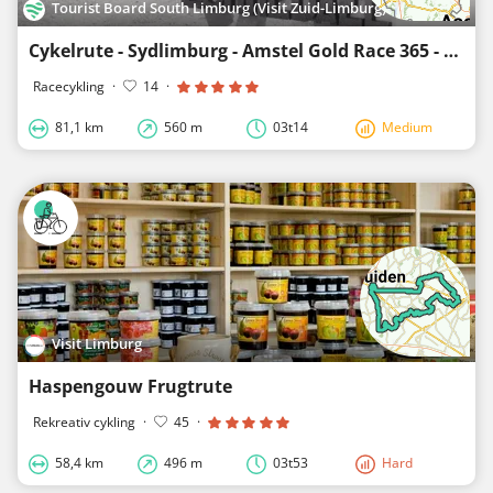
Tourist Board South Limburg (Visit Zuid-Limburg)
Cykelrute - Sydlimburg - Amstel Gold Race 365 - Sløjfe 1
Racecykling
·
14
·
81,1 km
560 m
03t14
Medium
Visit Limburg
Haspengouw Frugtrute
Rekreativ cykling
·
45
·
58,4 km
496 m
03t53
Hard