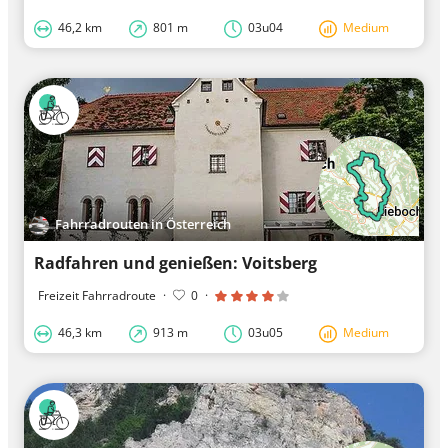
46,2 km
801 m
03u04
Medium
Fahrradrouten in Österreich
Radfahren und genießen: Voitsberg
Freizeit Fahrradroute
·
0
·
46,3 km
913 m
03u05
Medium