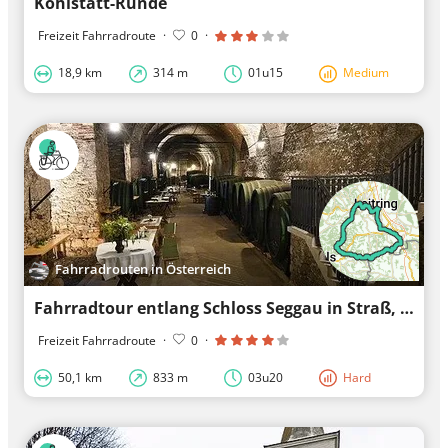
Kohlstatt-Runde
Freizeit Fahrradroute
·
0
·
18,9 km
314 m
01u15
Medium
Fahrradrouten in Österreich
Fahrradtour entlang Schloss Seggau in Straß, Steiermark.
Freizeit Fahrradroute
·
0
·
50,1 km
833 m
03u20
Hard