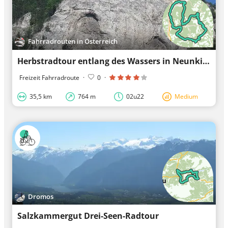
Fahrradrouten in Österreich
Herbstradtour entlang des Wassers in Neunkirchen
Freizeit Fahrradroute
·
0
·
35,5 km
764 m
02u22
Medium
Dromos
Salzkammergut Drei-Seen-Radtour