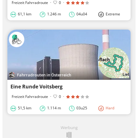
Freizeit Fahrradroute
·
0
·
61,1 km
1.246 m
04u04
Extreme
Fahrradrouten in Österreich
Eine Runde Voitsberg
Freizeit Fahrradroute
·
0
·
51,5 km
1.114 m
03u25
Hard
Werbung