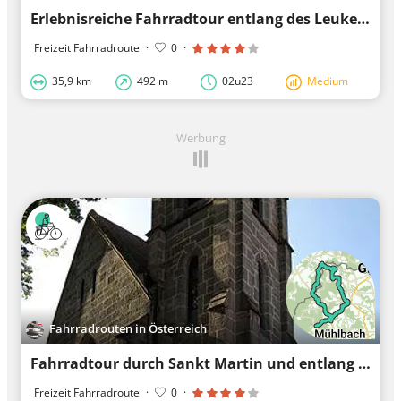
Erlebnisreiche Fahrradtour entlang des Leukentals in Schwendt
Freizeit Fahrradroute
·
0
·
35,9 km
492 m
02u23
Medium
Werbung
Fahrradrouten in Österreich
Fahrradtour durch Sankt Martin und entlang von Schloss Weitra.
Freizeit Fahrradroute
·
0
·