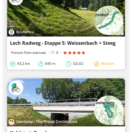
RouteYou
Lech Radweg - Etappe 5: Weissenbach > Steeg
Freizeit Fahrradroute
·
0
·
43,2 km
640 m
02u52
Medium
Germany - The Travel Destination