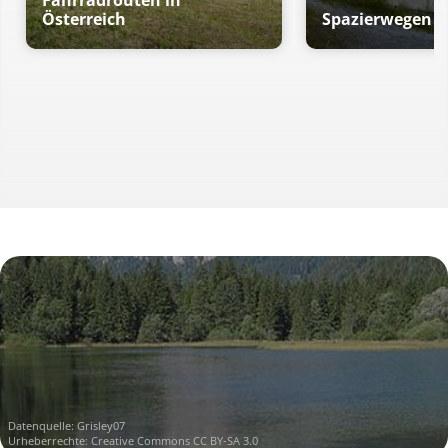
Fahrradrouten in
Österreich
Spazierwegen in
Datenquelle:
Grisley07
Urheberrechte:
Creative Commons CC BY-SA 3.0