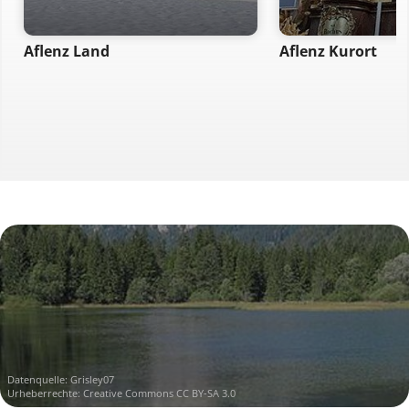
Aflenz Land
Aflenz Kurort
Datenquelle:
Grisley07
Urheberrechte:
Creative Commons CC BY-SA 3.0