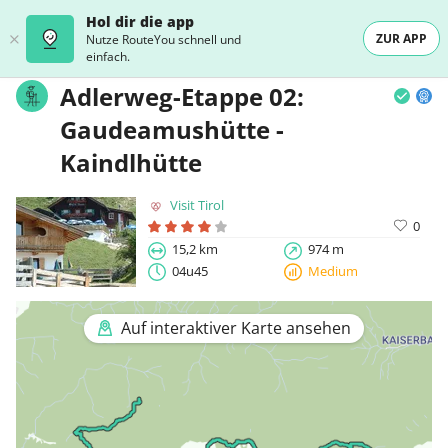
Hol dir die app
ZUR APP
Nutze RouteYou schnell und
einfach.
Adlerweg-Etappe 02:
Gaudeamushütte -
Kaindlhütte
Visit Tirol
0
15,2 km
974 m
04u45
Medium
Auf interaktiver Karte ansehen