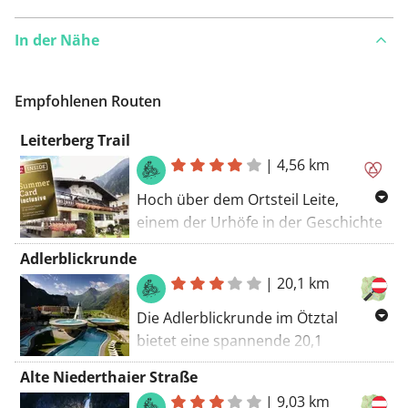
In der Nähe
Empfohlenen Routen
Leiterberg Trail
|
4,56 km
Hoch über dem Ortsteil Leite,
einem der Urhöfe in der Geschichte
Söldens, befindet sich der
Adlerblickrunde
Leiterberg-Trail. Während sich
|
20,1 km
dieser im oberen Bereich noch
flowig, moderat und mit
Die Adlerblickrunde im Ötztal
atemberaubenden Panorama
bietet eine spannende 20,1
präsentiert, geht es nach der
Kilometer lange Mountainbiketour
Alte Niederthaier Straße
Einkehr auf der urigen Leiterberg
mit einer mittleren
|
9,03 km
Alm technisch anspruchsvoll zur