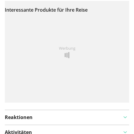
Interessante Produkte für Ihre Reise
Auf Karte anzeigen
Ist Ihnen auf dieser Route etwas aufgefallen?
Problem
Werbung
hinzufügen
Reaktionen
Aktivitäten