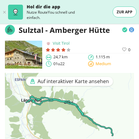
Hol dir die app
ZUR APP
Nutze RouteYou schnell und
einfach.
Sulztal - Amberger Hütte
Visit Tirol
0
24,7 km
1.115 m
01u22
Medium
Auf interaktiver Karte ansehen