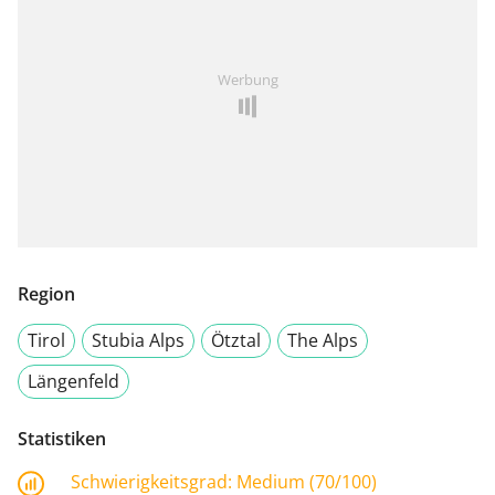
Werbung
Region
Tirol
Stubia Alps
Ötztal
The Alps
Längenfeld
Statistiken
Schwierigkeitsgrad:
Medium (70/100)