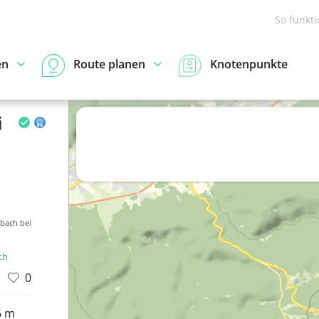
So funkt
en
Route planen
Knotenpunkte
i
lbach bei
ch
0
6 m