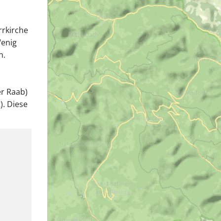
rrkirche
Wenig
n.
er Raab)
). Diese