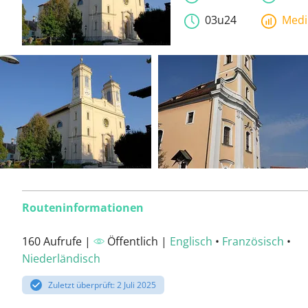
03u24
Med
Routeninformationen
160 Aufrufe |
Öffentlich |
Englisch
•
Französisch
•
Niederländisch
Zuletzt überprüft: 2 Juli 2025