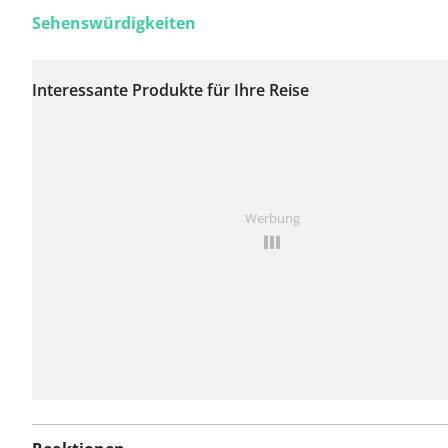
Sehenswürdigkeiten
Auf dieser Route
wurden bisher keine
Interessante Produkte für Ihre Reise
Probleme gemeldet.
Ist Ihnen auf dieser Route etwas aufgefallen?
Problem
Werbung
hinzufügen