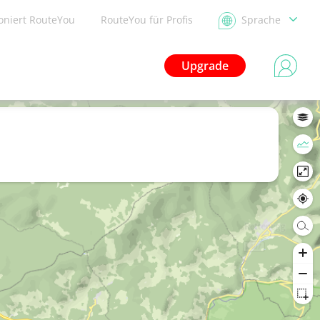
ioniert RouteYou
RouteYou für Profis
Sprache
Upgrade