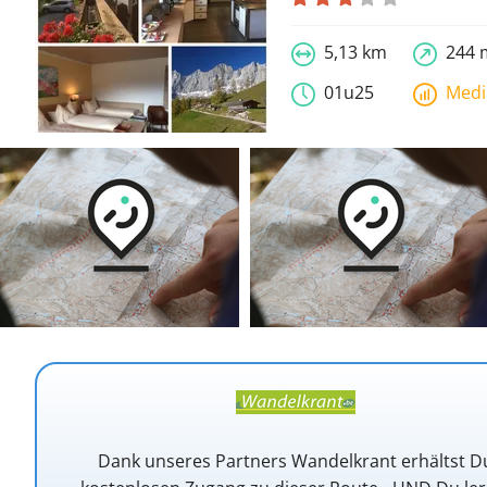
5,13 km
244 
01u25
Med
Dank unseres Partners Wandelkrant erhältst D