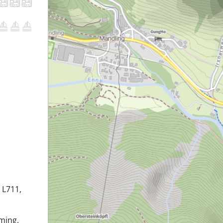
 L711,
ming,