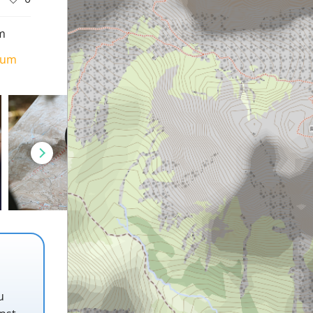
m
ium
u