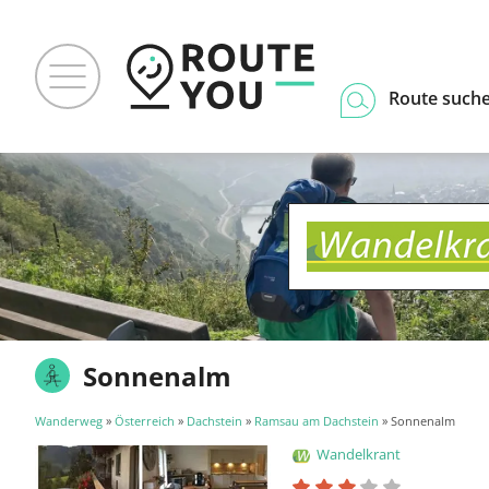
Route such
Sonnenalm
Wanderweg
»
Österreich
»
Dachstein
»
Ramsau am Dachstein
» Sonnenalm
Wandelkrant