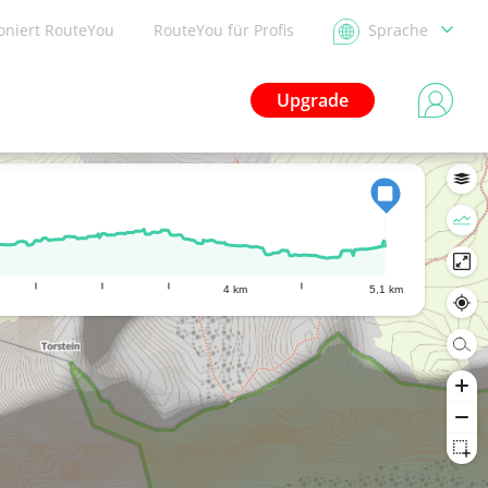
ioniert RouteYou
RouteYou für Profis
Sprache
Upgrade
4 km
5,1 km