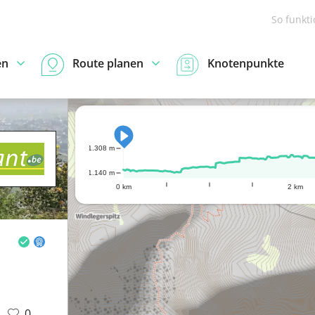
So funkt
en
Route planen
Knotenpunkte
1.308 m
1.140 m
0 km
2 km
0