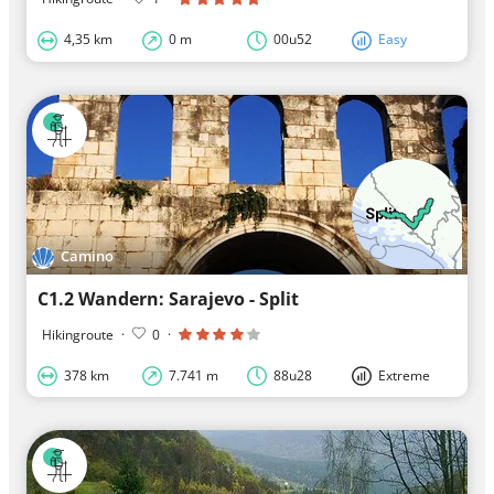
4,35 km
0 m
00u52
Easy
Camino
C1.2 Wandern: Sarajevo - Split
Hikingroute
·
0
·
378 km
7.741 m
88u28
Extreme