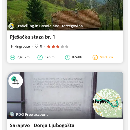
Travelling in Bosnia and Herzegovina
Pješačka staza br. 1
Hikingroute
·
0
·
7,41 km
376 m
02u06
Medium
PDO Free account
Sarajevo - Donja Ljubogošta