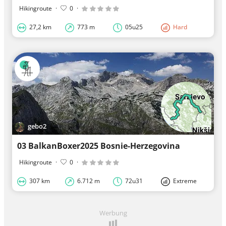
Hikingroute
·
0
·
27,2 km
773 m
05u25
Hard
gebo2
03 BalkanBoxer2025 Bosnie-Herzegovina
Hikingroute
·
0
·
307 km
6.712 m
72u31
Extreme
Werbung