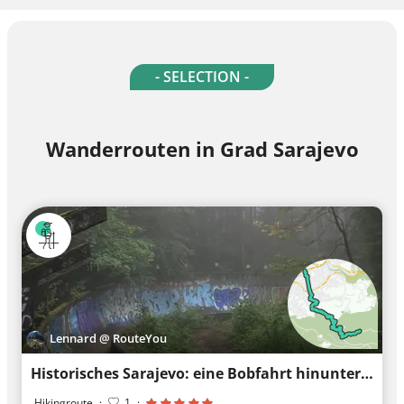
- SELECTION -
Wanderrouten in Grad Sarajevo
Lennard @ RouteYou
Historisches Sarajevo: eine Bobfahrt hinunter zum Mord an Franz Ferdinand
Hikingroute
·
1
·