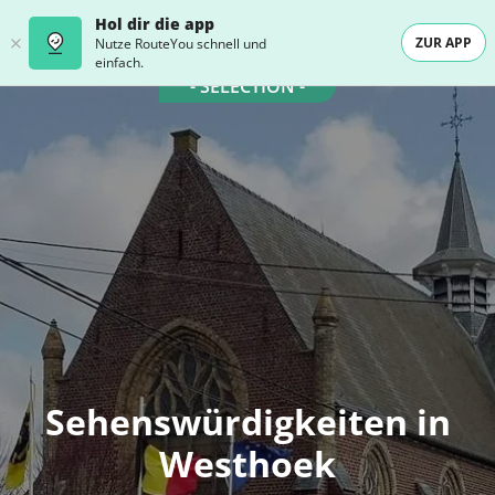
Hol dir die app
ZUR APP
Nutze RouteYou schnell und
einfach.
- SELECTION -
Sehenswürdigkeiten in
Westhoek