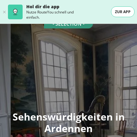
Hol dir die app
ZUR APP
Nutze RouteYou schnell und
einfach.
- SELECTION -
Sehenswürdigkeiten in
Ardennen