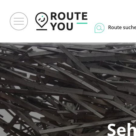
Route such
Seh