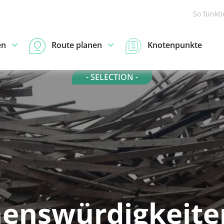
So funkt
en
Route planen
Knotenpunkte
- SELECTION -
enswürdigkeite