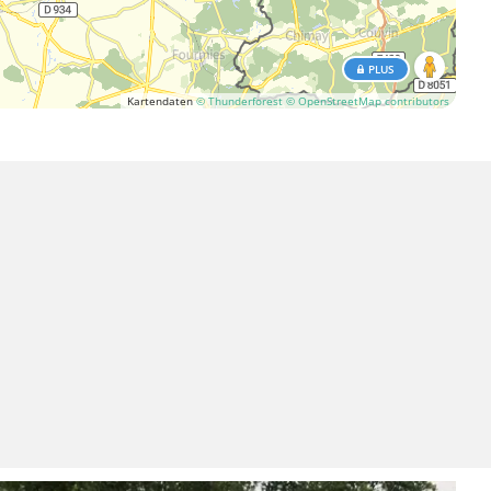
PLUS
Kartendaten
© Thunderforest
© OpenStreetMap contributors