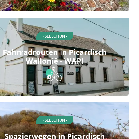
- SELECTION -
Fahrradrouten in Picardisch
Wallonië - WAPI
- SELECTION -
Spazierwegen in Picardisch