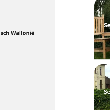
S
isch Wallonië
S