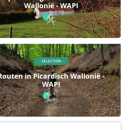
Wallonië - WAPI
- SELECTION -
Routen in Picardisch Wallonië -
WAPI