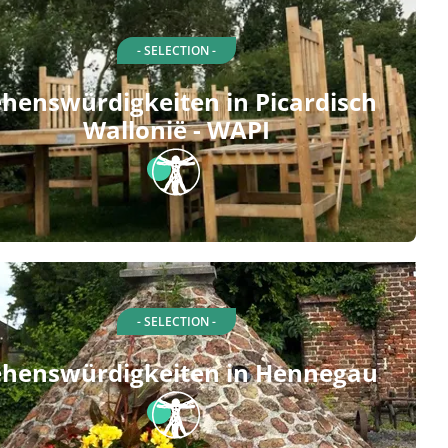
- SELECTION -
ehenswürdigkeiten in Picardisch
Wallonië - WAPI
- SELECTION -
ehenswürdigkeiten in Hennegau