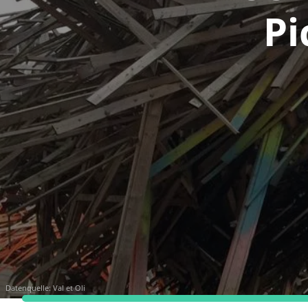
Pi
Datenquelle:
Val et Oli