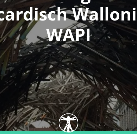
cardisch Walloni
WAPI