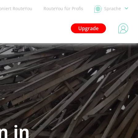
ioniert RouteYou
RouteYou für Profis
Sprache
Upgrade
n in