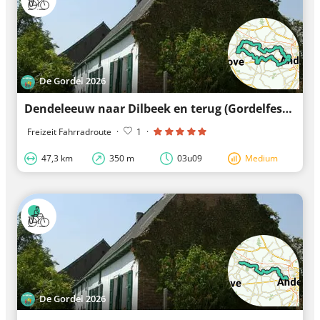
De Gordel 2026
Dendeleeuw naar Dilbeek en terug (Gordelfestival)
Freizeit Fahrradroute
·
1
·
47,3 km
350 m
03u09
Medium
De Gordel 2026