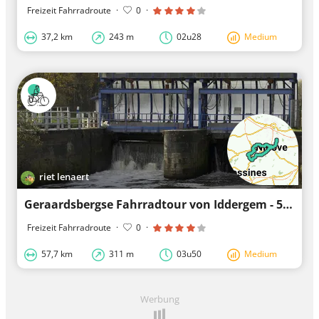
Freizeit Fahrradroute
·
0
·
37,2 km
243 m
02u28
Medium
riet lenaert
Geraardsbergse Fahrradtour von Iddergem - 58 km
Freizeit Fahrradroute
·
0
·
57,7 km
311 m
03u50
Medium
Werbung