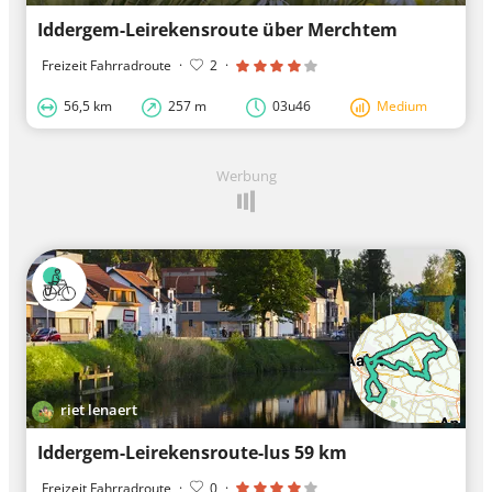
Iddergem-Leirekensroute über Merchtem
Freizeit Fahrradroute
·
2
·
56,5 km
257 m
03u46
Medium
Werbung
riet lenaert
Iddergem-Leirekensroute-lus 59 km
Freizeit Fahrradroute
·
0
·