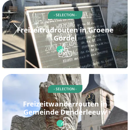
- SELECTION -
Freizeitradrouten in Groene
Gordel
- SELECTION -
Freizeitwanderrouten in
Gemeinde Denderleeuw