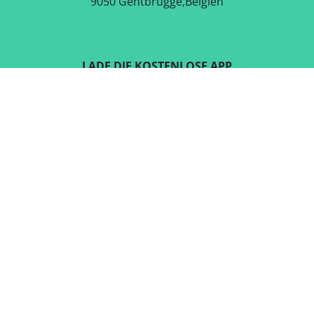
9050 Gentbrugge,Belgien
LADE DIE KOSTENLOSE APP
RUNTER
FOLGE UNS