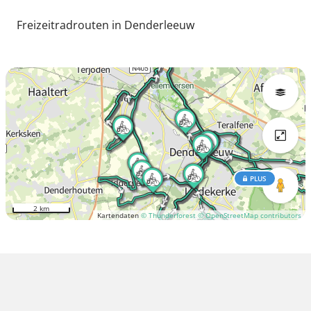
Freizeitradrouten in Denderleeuw
PLUS
2 km
Kartendaten
© Thunderforest
© OpenStreetMap contributors