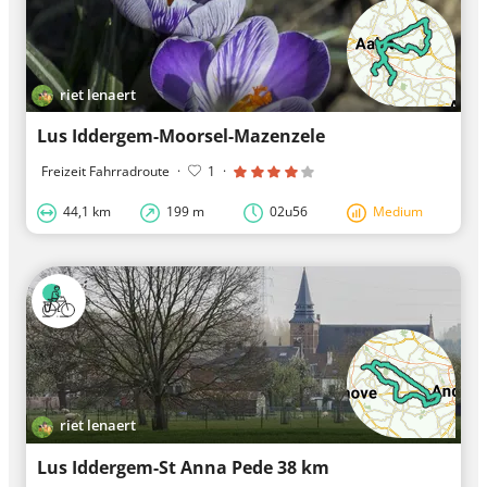
riet lenaert
Lus Iddergem-Moorsel-Mazenzele
Freizeit Fahrradroute
·
1
·
44,1 km
199 m
02u56
Medium
riet lenaert
Lus Iddergem-St Anna Pede 38 km