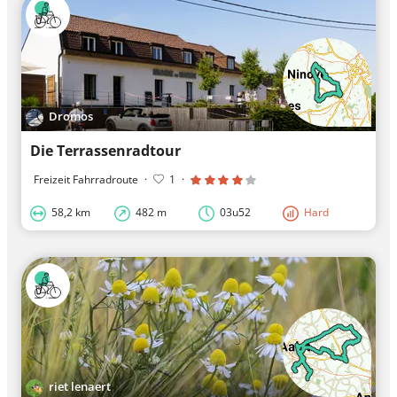
Dromos
Die Terrassenradtour
Freizeit Fahrradroute
·
1
·
58,2 km
482 m
03u52
Hard
riet lenaert