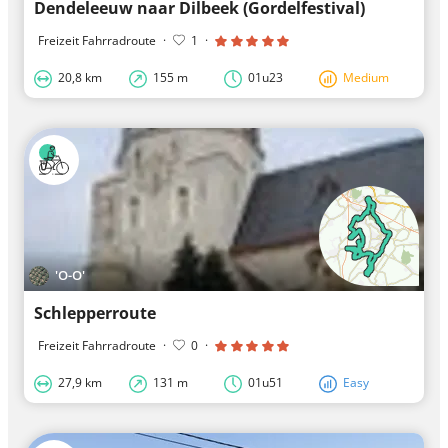
Dendeleeuw naar Dilbeek (Gordelfestival)
Freizeit Fahrradroute
·
1
·
20,8 km
155 m
01u23
Medium
'O-O'
Schlepperroute
Freizeit Fahrradroute
·
0
·
27,9 km
131 m
01u51
Easy