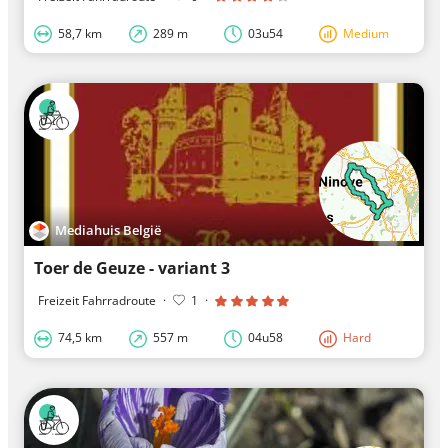
58,7 km
289 m
03u54
Medium
Mediahuis België
Toer de Geuze - variant 3
Freizeit Fahrradroute
·
1
·
74,5 km
557 m
04u58
Hard