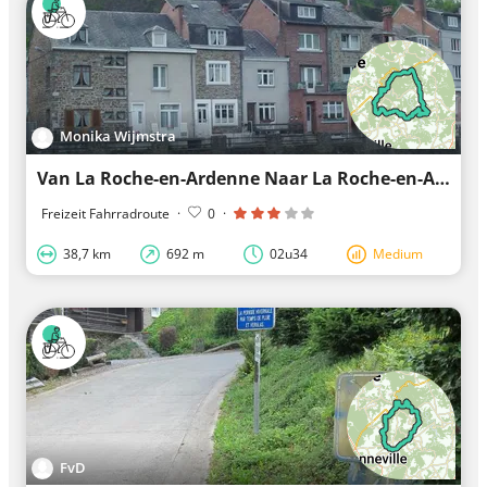
Monika Wijmstra
Van La Roche-en-Ardenne Naar La Roche-en-Ardenne
Freizeit Fahrradroute
·
0
·
38,7 km
692 m
02u34
Medium
FvD