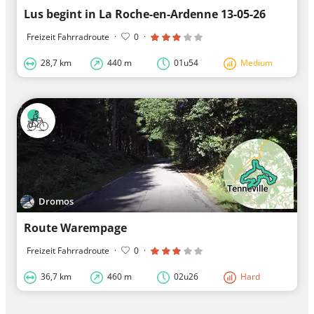
Lus begint in La Roche-en-Ardenne 13-05-26
Freizeit Fahrradroute
·
0
·
28,7 km
440 m
01u54
Medium
Dromos
Route Warempage
Freizeit Fahrradroute
·
0
·
36,7 km
460 m
02u26
Hard