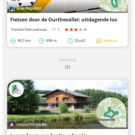
Bike Republic
Fietsen door de Ourthevallei: uitdagende lus
Freizeit Fahrradroute
·
1
·
40,5 km
698 m
02u42
Medium
Werbung
natuurhuisje.be