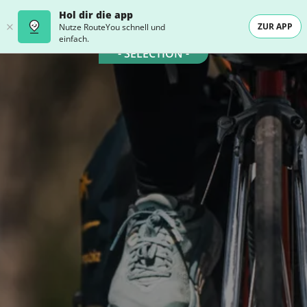
Hol dir die app
ZUR APP
Nutze RouteYou schnell und
einfach.
- SELECTION -