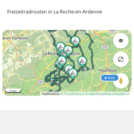
Freizeitradrouten in La Roche-en-Ardenne
PLUS
5 km
Kartendaten
© Thunderforest
© OpenStreetMap contributors