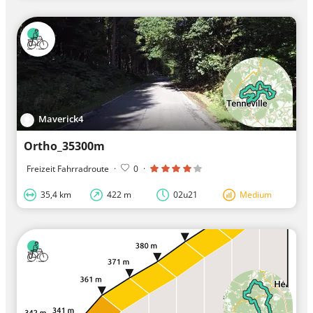
Maverick4
Ortho_35300m
Freizeit Fahrradroute
·
0
·
35,4 km
422 m
02u21
Medium