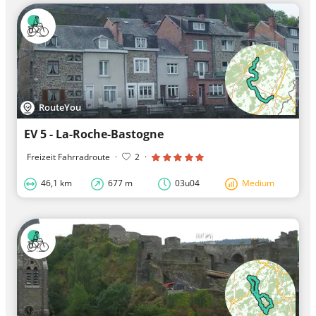
RouteYou
EV 5 - La-Roche-Bastogne
Freizeit Fahrradroute
·
2
·
46,1 km
677 m
03u04
Medium