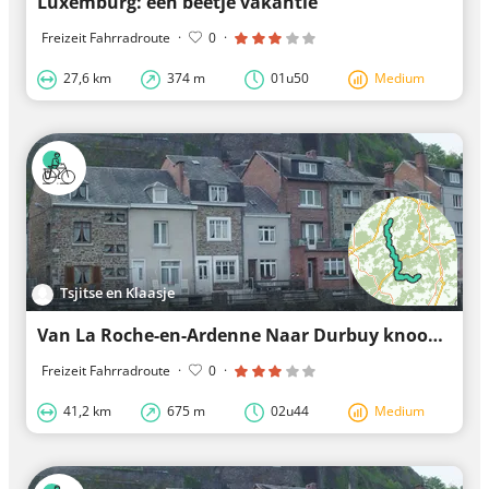
Luxemburg: een beetje vakantie
Freizeit Fahrradroute
·
0
·
27,6 km
374 m
01u50
Medium
Tsjitse en Klaasje
Van La Roche-en-Ardenne Naar Durbuy knooppunten
Freizeit Fahrradroute
·
0
·
41,2 km
675 m
02u44
Medium