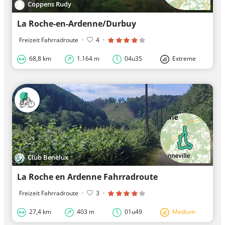
Coppens Rudy
La Roche-en-Ardenne/Durbuy
Freizeit Fahrradroute
·
4
·
68,8 km
1.164 m
04u35
Extreme
Club Benelux
La Roche en Ardenne Fahrradroute
Freizeit Fahrradroute
·
3
·
27,4 km
403 m
01u49
Medium