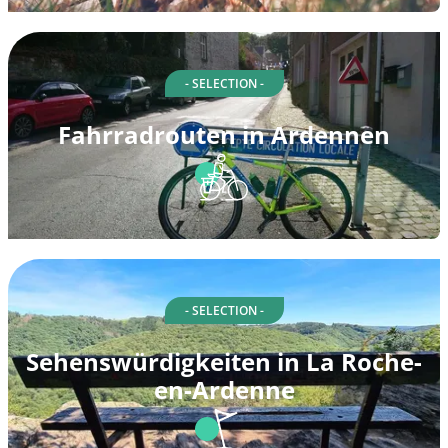
- SELECTION -
Fahrradrouten in Ardennen
- SELECTION -
Sehenswürdigkeiten in La Roche-
en-Ardenne