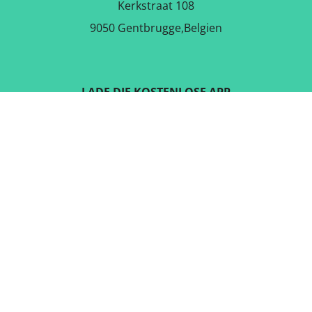
Kerkstraat 108
9050 Gentbrugge,Belgien
LADE DIE KOSTENLOSE APP
RUNTER
FOLGE UNS