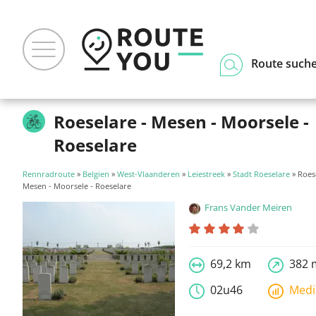
Route such
Roeselare - Mesen - Moorsele -
Roeselare
Rennradroute
»
Belgien
»
West-Vlaanderen
»
Leiestreek
»
Stadt Roeselare
» Roes
Mesen - Moorsele - Roeselare
Frans Vander Meiren
69,2 km
382 
02u46
Med