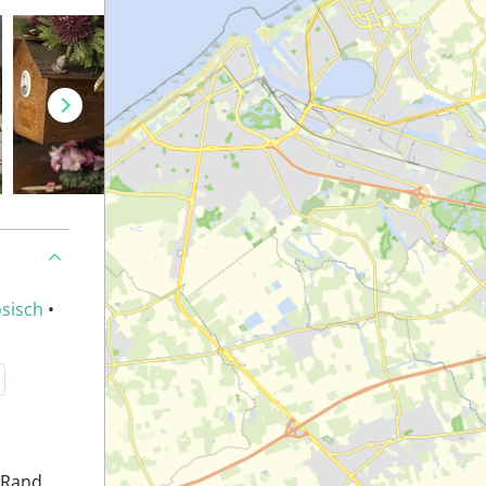
sisch
•
 Rand