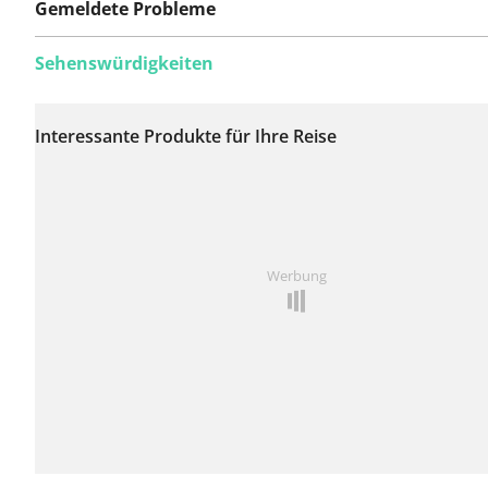
Gemeldete Probleme
Sehenswürdigkeiten
Auf dieser Route
wurden bisher keine
Interessante Produkte für Ihre Reise
Probleme gemeldet.
Ist Ihnen auf dieser Route etwas aufgefallen?
Problem
Werbung
hinzufügen