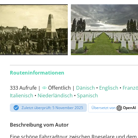
Routeninformationen
333 Aufrufe |
Öffentlich |
Dänisch
•
Englisch
•
Franzö
Italienisch
•
Niederländisch
•
Spanisch
Zuletzt überprüft: 5 November 2025
Übersetzt von
OpenAI
Beschreibung vom Autor
Eine schöne Fahrradtour zwischen Roeselare und dem