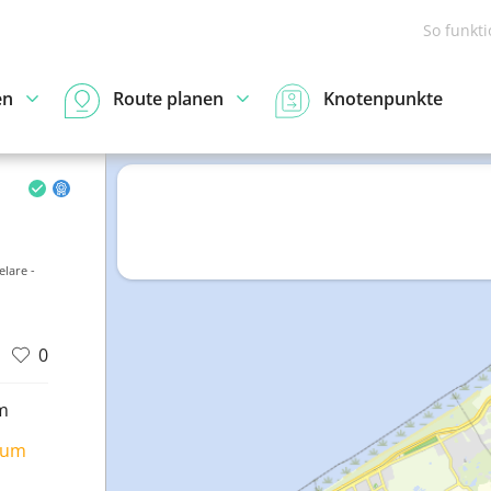
So funkt
en
Route planen
Knotenpunkte
elare -
0
m
ium