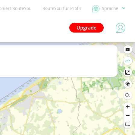
ioniert RouteYou
RouteYou für Profis
Sprache
Upgrade