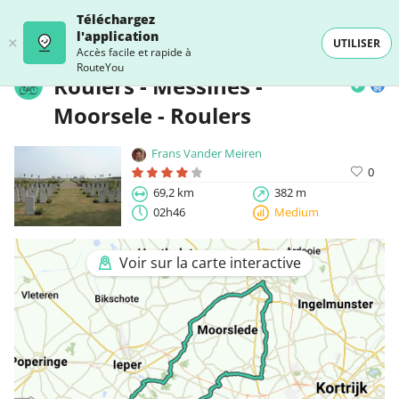
Téléchargez
l'application
UTILISER
Accès facile et rapide à
RouteYou
Roulers - Messines -
Moorsele - Roulers
Frans Vander Meiren
0
69,2 km
382 m
02h46
Medium
Voir sur la carte interactive