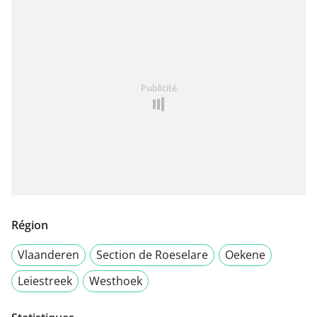
Publicité
Région
Vlaanderen
Section de Roeselare
Oekene
Leiestreek
Westhoek