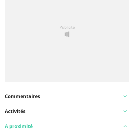
Vous avez remarqué quelque chose sur cet itinéraire ?
Publicité
Ajouter rapport
Commentaires
Activités
A proximité