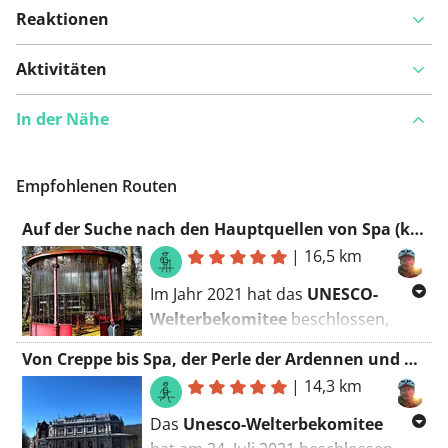
Reaktionen
Aktivitäten
In der Nähe
Empfohlenen Routen
Auf der Suche nach den Hauptquellen von Spa (kürzer)
|
16,5 km
Im Jahr 2021 hat das
UNESCO-
Welterbekomitee
beschlossen,
„The Great Spas of Europe“ in die
Von Creppe bis Spa, der Perle der Ardennen und UNESCO-Welterbe
Welterbeliste aufzunehmen. Spa mit
|
14,3 km
seiner Geschichte der
Quellen und
Thermalbäder
ist Teil dieser Liste.
Das
Unesco-Welterbekomitee