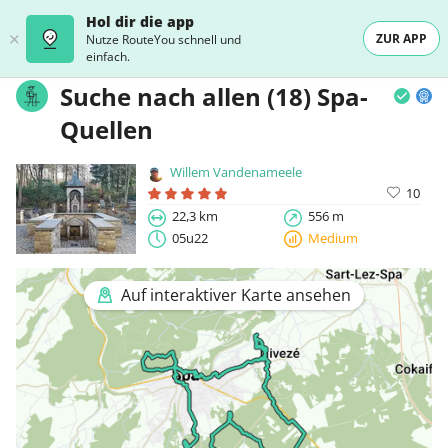
Hol dir die app
ZUR APP
Nutze RouteYou schnell und
einfach.
Suche nach allen (18) Spa-
Quellen
Willem Vandenameele
10
22,3 km
556 m
05u22
Medium
Auf interaktiver Karte ansehen