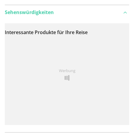
Sehenswürdigkeiten
Interessante Produkte für Ihre Reise
Auf Karte anzeigen
Ist Ihnen auf dieser Route etwas aufgefallen?
Problem
Werbung
hinzufügen