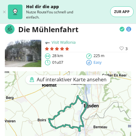
Hol dir die app
ZUR APP
Nutze RouteYou schnell und
einfach.
Die Mühlenfahrt
Visit Wallonia
3
28 km
225 m
01u07
Easy
Auf interaktiver Karte ansehen