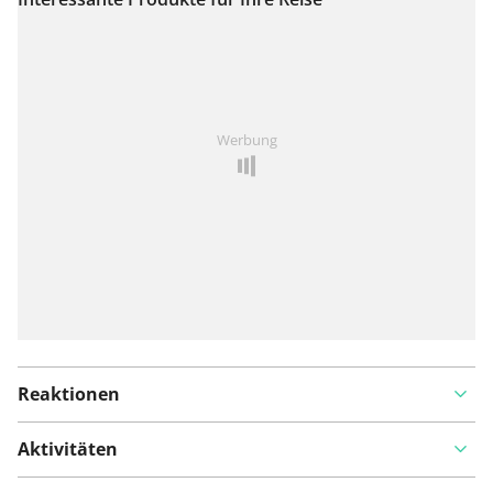
Auf Karte anzeigen
Ist Ihnen auf dieser Route etwas aufgefallen?
Problem
Werbung
hinzufügen
Reaktionen
Aktivitäten