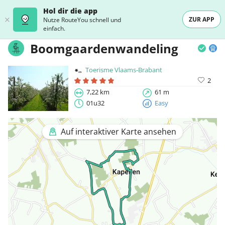
Hol dir die app
ZUR APP
Nutze RouteYou schnell und
einfach.
Boomgaardenwandeling
Toerisme Vlaams-Brabant
2
7,22 km
61 m
01u32
Easy
Auf interaktiver Karte ansehen