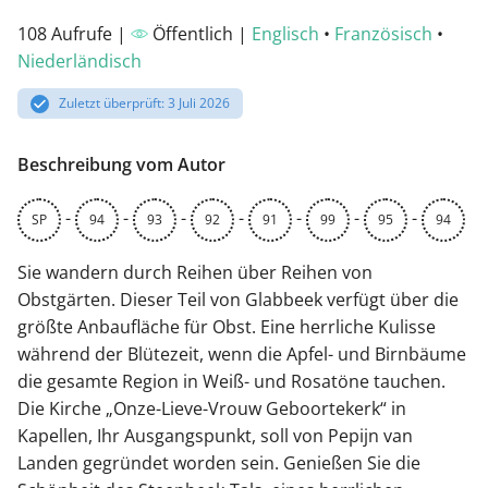
108 Aufrufe |
Öffentlich |
Englisch
•
Französisch
•
Niederländisch
Zuletzt überprüft: 3 Juli 2026
Beschreibung vom Autor
-
-
-
-
-
-
-
SP
94
93
92
91
99
95
94
Sie wandern durch Reihen über Reihen von
Obstgärten. Dieser Teil von Glabbeek verfügt über die
größte Anbaufläche für Obst. Eine herrliche Kulisse
während der Blütezeit, wenn die Apfel- und Birnbäume
die gesamte Region in Weiß- und Rosatöne tauchen.
Die Kirche „Onze-Lieve-Vrouw Geboortekerk“ in
Kapellen, Ihr Ausgangspunkt, soll von Pepijn van
Landen gegründet worden sein. Genießen Sie die