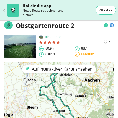
Hol dir die app
ZUR APP
Nutze RouteYou schnell und
einfach.
Obstgartenroute 2
BikerJohan
1
80,9 km
887 m
03u14
Medium
Auf interaktiver Karte ansehen