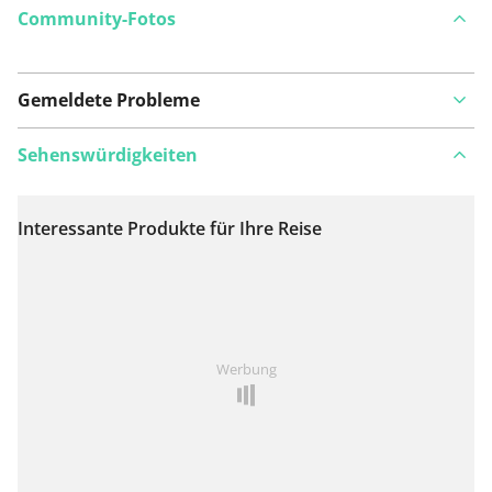
Community-Fotos
Gemeldete Probleme
Sehenswürdigkeiten
Interessante Produkte für Ihre Reise
Auf Karte anzeigen
Ist Ihnen auf dieser Route etwas aufgefallen?
Problem
Werbung
hinzufügen