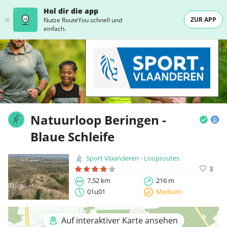
Hol dir die app
ZUR APP
Nutze RouteYou schnell und
einfach.
Natuurloop Beringen -
Blaue Schleife
Sport Vlaanderen - Looproutes
3
7,52 km
216 m
01u01
Medium
Auf interaktiver Karte ansehen