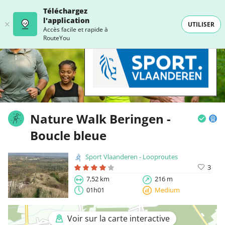
Téléchargez
l'application
UTILISER
Accès facile et rapide à
RouteYou
Nature Walk Beringen -
Boucle bleue
Sport Vlaanderen - Looproutes
3
7,52 km
216 m
01h01
Medium
Voir sur la carte interactive