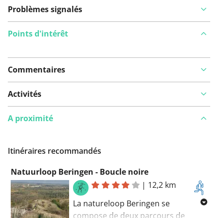
Problèmes signalés
Points d'intérêt
Commentaires
Voir sur la carte
Activités
A proximité
Vous avez remarqué quelque chose sur cet itinéraire ?
Ajouter rapport
Itinéraires recommandés
Natuurloop Beringen - Boucle noire
|
12,2 km
La natureloop Beringen se
compose de deux parcours de