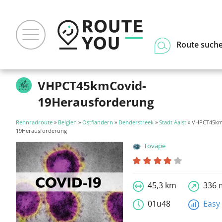
Route such
VHPCT45kmCovid-
19Herausforderung
Rennradroute
»
Belgien
»
Ostflandern
»
Denderstreek
»
Stadt Aalst
» VHPCT45km
19Herausforderung
Tovape
45,3 km
336 
01u48
Easy