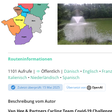
Routeninformationen
1101 Aufrufe |
Öffentlich |
Dänisch
•
Englisch
•
Franz
Italienisch
•
Niederländisch
•
Spanisch
Zuletzt überprüft: 15 Mai 2025
Übersetzt von
OpenAI
Beschreibung vom Autor
Van Hee & Partners Cycling Team Covid-19 Challenge