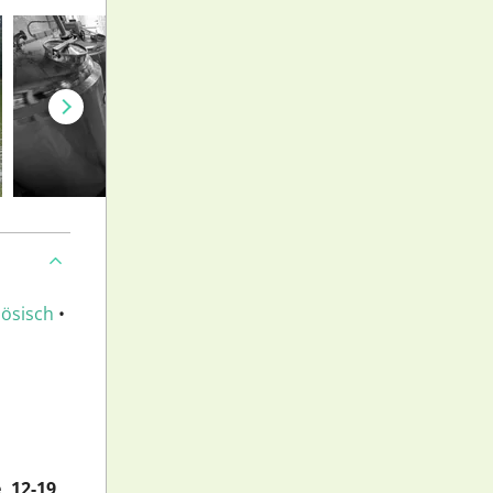
ösisch
•
, 12-19