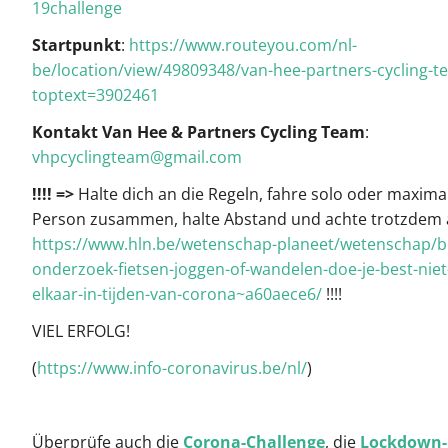
19challenge
Startpunkt
:
https://www.routeyou.com/nl-
be/location/view/49809348/van-hee-partners-cycling-t
toptext=3902461
Kontakt Van Hee & Partners Cycling Team
:
vhpcyclingteam@gmail.com
!!!! =>
Halte dich an die Regeln, fahre solo oder maximal
Person zusammen, halte Abstand und achte trotzdem 
https://www.hln.be/wetenschap-planeet/wetenschap/be
onderzoek-fietsen-joggen-of-wandelen-doe-je-best-niet
elkaar-in-tijden-van-corona~a60aece6/
!!!!
VIEL ERFOLG!
(
https://www.info-coronavirus.be/nl/
)
Überprüfe auch die
Corona-Challenge
, die
Lockdown-