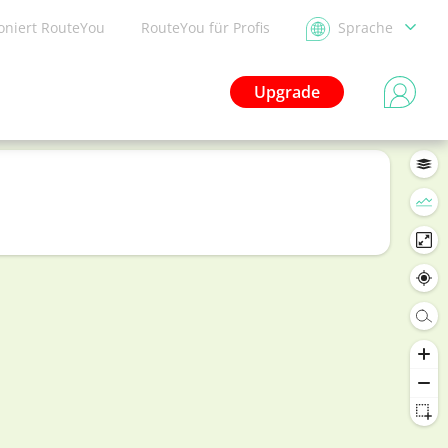
ioniert RouteYou
RouteYou für Profis
Sprache
Upgrade