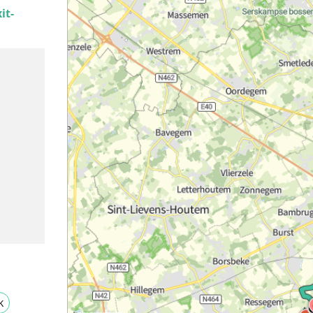
it-
k