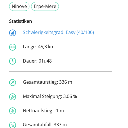
Ninove
Erpe-Mere
Statistiken
Schwierigkeitsgrad:
Easy (40/100)
Länge:
45,3 km
Dauer:
01u48
Gesamtaufstieg:
336 m
Maximal Steigung:
3,06 %
Nettoaufstieg:
-1 m
Gesamtabfall:
337 m