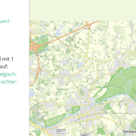
eam?
 mit 1
auf:
lgisch-
-achter-