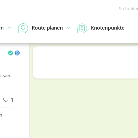
So funkt
en
Route planen
Knotenpunkte
Covid-
1
m