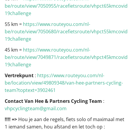
be/route/view/7050955/racefietsroute/vhpct65kmcovid-
19challenge
55 km =
https://www.routeyou.com/nl-
be/route/view/7050680/racefietsroute/vhpct55kmcovid-
19challenge
45 km =
https://www.routeyou.com/nl-
be/route/view/7049871/racefietsroute/vhpct45kmcovid-
19challenge
Vertrekpunt
:
https://www.routeyou.com/nl-
be/location/view/49809348/van-hee-partners-cycling-
team?toptext=3902461
Contact Van Hee & Partners Cycling Team
:
vhpcyclingteam@gmail.com
!!!! =>
Hou je aan de regels, fiets solo of maximaal met
1 iemand samen, hou afstand en let toch op :