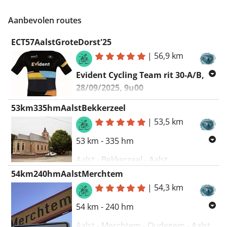
Aanbevolen routes
ECT57AalstGroteDorst'25
|
56,9 km
Evident Cycling Team rit 30-A/B,
28/09/2025, 9u00
Aalst - Eizeringen - Aalst
53km335hmAalstBekkerzeel
|
53,5 km
Vertrekpunt
:
Sint-Annakring Aalst
(
https://www.facebook.com/ST.Annakring
)
53 km - 335 hm
Contact
Evident Cycling Team
:
Aalst - Bekkerzeel - Aalst
vhpcyclingteam@gmail.com
54km240hmAalstMerchtem
Link voor gratis GPX-download
|
54,3 km
RITTEN 2025 :
Evident Cycling
:
https://www.routeyou.com/nl-
Team '25
be/route/view/18957400?
54 km - 240 hm
c=2c4b021febf04c82
‼ Da's Evident ‼
Aalst - Merchtem - Oudegem - Aalst