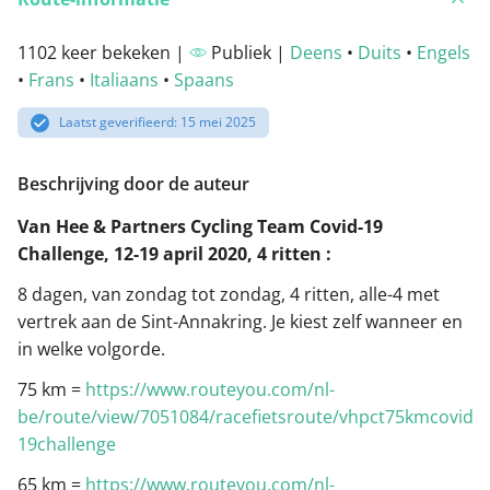
1102 keer bekeken |
Publiek |
Deens
•
Duits
•
Engels
•
Frans
•
Italiaans
•
Spaans
Laatst geverifieerd: 15 mei 2025
Beschrijving door de auteur
Van Hee & Partners Cycling Team Covid-19
Challenge, 12-19 april 2020, 4 ritten :
8 dagen, van zondag tot zondag, 4 ritten, alle-4 met
vertrek aan de Sint-Annakring. Je kiest zelf wanneer en
in welke volgorde.
75 km =
https://www.routeyou.com/nl-
be/route/view/7051084/racefietsroute/vhpct75kmcovid-
19challenge
65 km =
https://www.routeyou.com/nl-