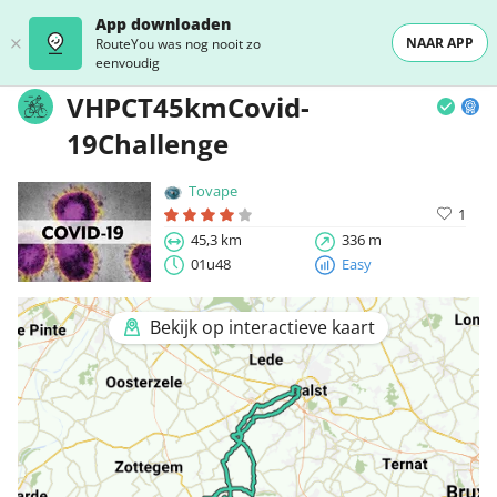
App downloaden
NAAR APP
RouteYou was nog nooit zo
eenvoudig
VHPCT45kmCovid-
19Challenge
Tovape
1
45,3 km
336 m
01u48
Easy
Bekijk op interactieve kaart