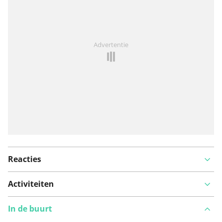
Iets opgevallen op deze route?
Probleem toevoegen
Advertentie
Reacties
Activiteiten
In de buurt