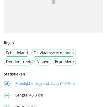
Regio
Scheldeland
De Vlaamse Ardennen
Denderstreek
Ninove
Erpe-Mere
Statistieken
Moeilijkheidsgraad:
Easy (40/100)
Lengte:
45,3 km
Duur:
01u48