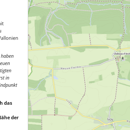
it
u
allonien
d haben
neuen
tigten
st in
 Endpunkt
ch das
Nähe der