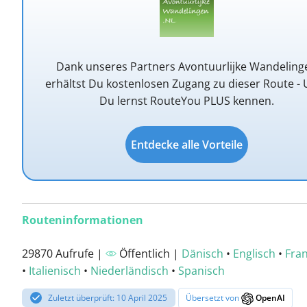
Dank unseres Partners Avontuurlijke Wandeling
erhältst Du kostenlosen Zugang zu dieser Route -
Du lernst RouteYou PLUS kennen.
Entdecke alle Vorteile
Routeninformationen
29870 Aufrufe |
Öffentlich |
Dänisch
•
Englisch
•
Fra
•
Italienisch
•
Niederländisch
•
Spanisch
Zuletzt überprüft: 10 April 2025
Übersetzt von
OpenAI