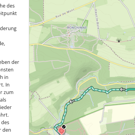
ähe des
eitpunkt
nderung
de,
eben der
hönsten
h in
t. In
ir zum
als
wieder
hrt.
e des
r den