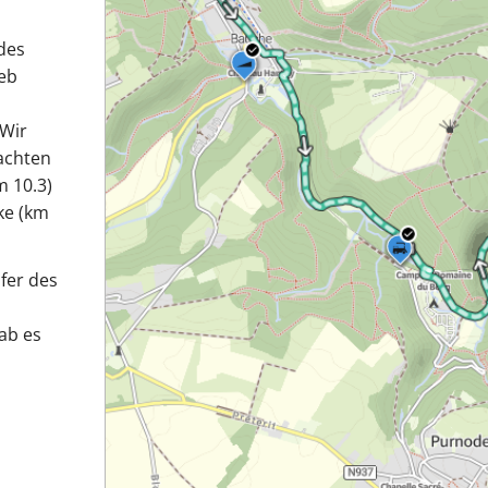
des
ieb
 Wir
achten
 10.3)
ke (km
fer des
ab es