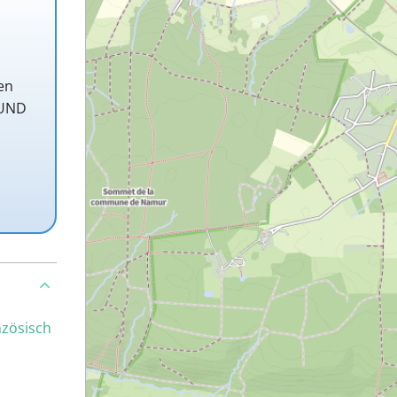
en
 UND
nzösisch