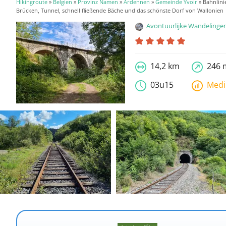
Hikingroute
»
Belgien
»
Provinz Namen
»
Ardennen
»
Gemeinde Yvoir
» Bahnlinie
Brücken, Tunnel, schnell fließende Bäche und das schönste Dorf von Wallonien
Avontuurlijke Wandelinge
14,2 km
246 
03u15
Med