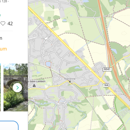
 128 -
n
42
m
ium