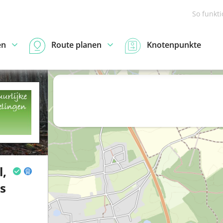
So funkt
en
Route planen
Knotenpunkte
l,
s