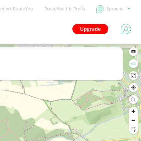
ioniert RouteYou
RouteYou für Profis
Sprache
Upgrade