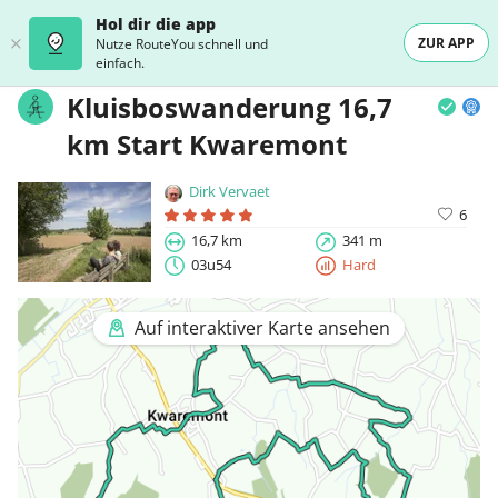
Hol dir die app
ZUR APP
Nutze RouteYou schnell und
einfach.
Kluisboswanderung 16,7
km Start Kwaremont
Dirk Vervaet
6
16,7 km
341 m
03u54
Hard
Auf interaktiver Karte ansehen