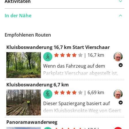
Aktivitäten
In der Nähe
Empfohlenen Routen
Kluisboswanderung 16,7 km Start Vierschaar
|
16,7 km
Wenn das Fahrzeug auf dem
Parkplatz Vierschaar abgestellt ist,
kann eine abenteuerliche Tour
Kluisboswanderung 6,7 km
beginnen. Dies ist ein sehr schöner,
|
6,69 km
natürlicher Panoramawanderweg.
Gutes Wanderschuhwerk ist
Dieser Spaziergang basiert auf
natürlich wünschenswert, aber die
dem Kluisbosknokte-Weg von Geert
Strecke erfordert keine zusätzliche
Vaneeckhout. Ich habe ihn ein wenig
Panoramawanderweg
Ausrüstung. Angesichts der sanften
angepasst und den Ausgangspunkt