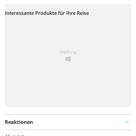
Interessante Produkte für Ihre Reise
Auf Karte anzeigen
Ist Ihnen auf dieser Route etwas aufgefallen?
Problem
Werbung
hinzufügen
Reaktionen