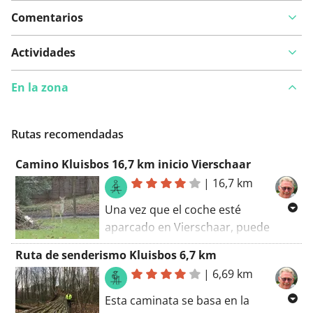
Comentarios
Actividades
En la zona
Rutas recomendadas
Camino Kluisbos 16,7 km inicio Vierschaar
|
16,7 km
Una vez que el coche esté
aparcado en Vierschaar, puede
comenzar una aventura. Esta es una
Ruta de senderismo Kluisbos 6,7 km
hermosa caminata panorámica
|
6,69 km
natural. Un buen calzado para
caminar es, por supuesto, deseable,
Esta caminata se basa en la