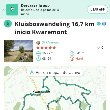
Descarga la app
USAR APP
RouteYou, en la palma de la
mano
Kluisboswandeling 16,7 km
inicio Kwaremont
Dirk Vervaet
6
16,7 km
341 m
03h54
Hard
Ver en mapa interactivo