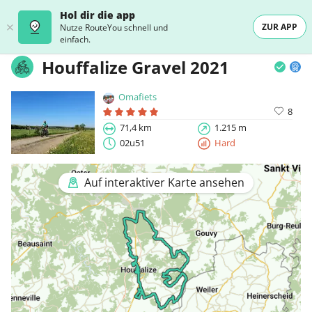
Hol dir die app
ZUR APP
Nutze RouteYou schnell und
einfach.
Houffalize Gravel 2021
Omafiets
8
71,4 km
1.215 m
02u51
Hard
Auf interaktiver Karte ansehen