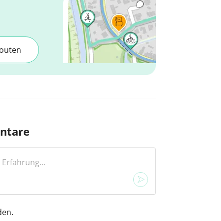
outen
ntare
den.