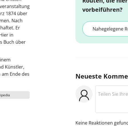
Routen, die hier
sveranstaltung
vorbeiführen?
ärz 1874 über
ehmen. Nach
haftet. Er
Nahegelegene R
Hier in
es Buch über
einem
nd Künstler,
n am Ende des
Neueste Komme
ipedia
Keine Reaktionen gefun