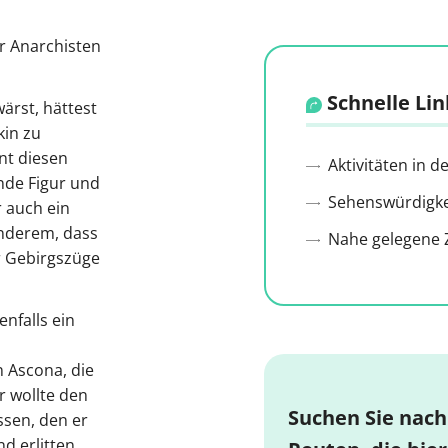
ür Anarchisten
Schnelle Lin
rst, hättest
kin zu
nt diesen
Aktivitäten in 
nde Figur und
Sehenswürdigkei
 auch ein
nderem, dass
Nahe gelegene Z
r Gebirgszüge
nfalls ein
n Ascona, die
r wollte den
Suchen Sie nach
ssen, den er
d erlitten