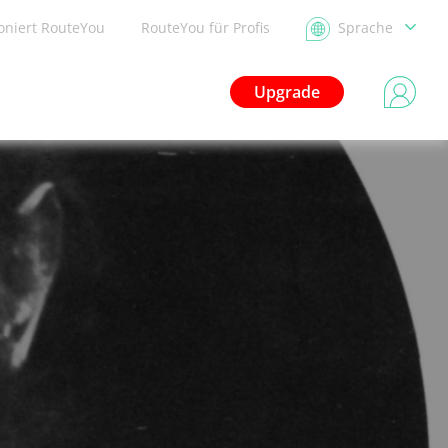
ioniert RouteYou
RouteYou für Profis
Sprache
Upgrade