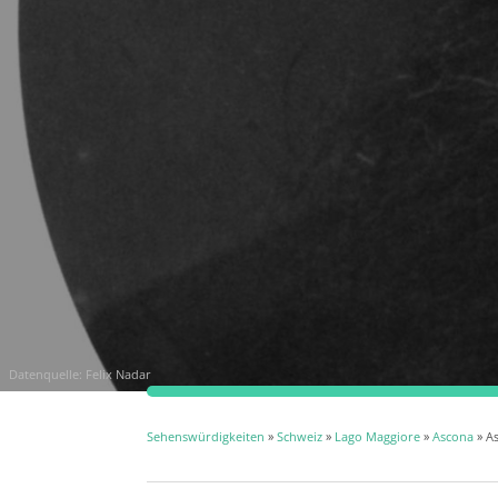
Datenquelle:
Felix Nadar
Sehenswürdigkeiten
»
Schweiz
»
Lago Maggiore
»
Ascona
» A