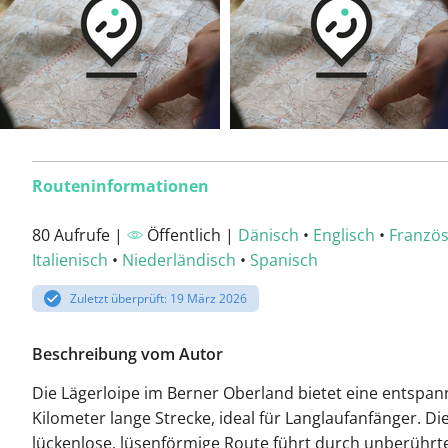
Routeninformationen
80 Aufrufe |
Öffentlich |
Dänisch
•
Englisch
•
Französ
Italienisch
•
Niederländisch
•
Spanisch
Zuletzt überprüft: 19 März 2026
Beschreibung vom Autor
Die Lägerloipe im Berner Oberland bietet eine entspan
Kilometer lange Strecke, ideal für Langlaufanfänger. Di
lückenlose, lüsenförmige Route führt durch unberührt