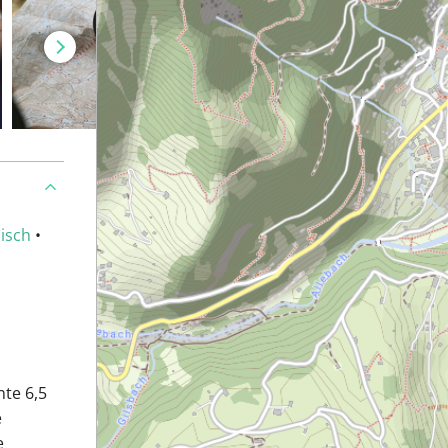
isch
•
nte 6,5
e
e