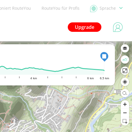
ioniert RouteYou
RouteYou für Profis
Sprache
Upgrade
4 km
6 km
6,5 km