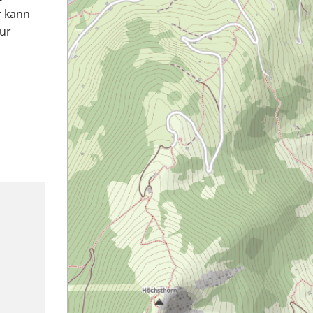
r kann
zur