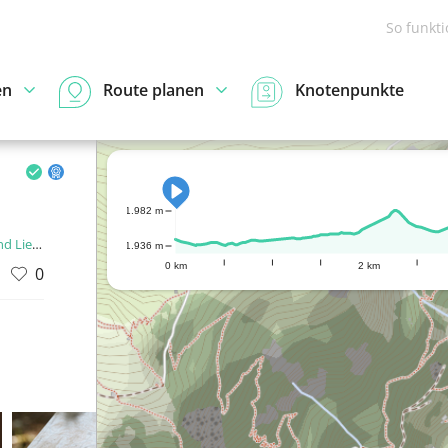
So funkt
en
Route planen
Knotenpunkte
1.982 m
enstein
1.936 m
0 km
2 km
0