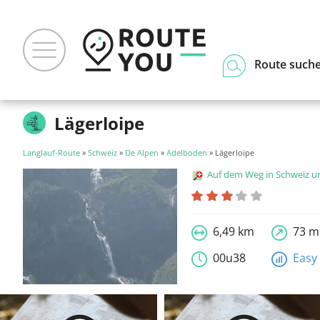
Route such
Lägerloipe
Langlauf-Route
»
Schweiz
»
De Alpen
»
Adelboden
» Lägerloipe
Auf dem Weg in Schweiz und Liecht
6,49 km
73 m
00u38
Easy