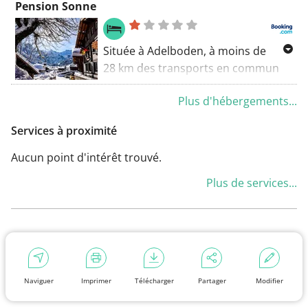
Pension Sonne
Berghotel Engstligenalp est situé à
Adelboden. Il comprend des
chambres familiales et une aire de
Située à Adelboden, à moins de
jeux pour enfants.
28 km des transports en commun
de Lötschberg et à 42 km de
Plus d'hébergements...
Wilderswil, la Pension Sonne
propose un hébergement avec un
Services à proximité
accès skis aux pieds.
Aucun point d'intérêt trouvé.
Plus de services...
Naviguer
Imprimer
Télécharger
Partager
Modifier