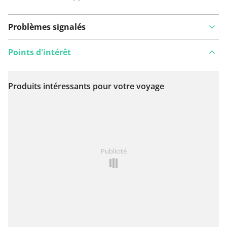
Problèmes signalés
Points d'intérêt
Produits intéressants pour votre voyage
Voir sur la carte
Vous avez remarqué quelque chose sur cet itinéraire ?
Publicité
Ajouter rapport