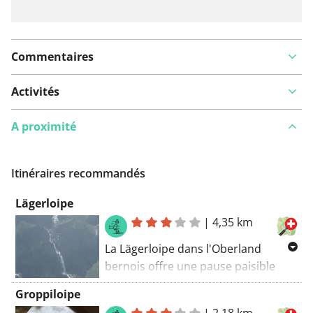
Commentaires
Activités
A proximité
Itinéraires recommandés
Lägerloipe
|
4,35 km
La Lägerloipe dans l'Oberland
bernois offre une pause paisible
dans la nature. Sur une longueur de
Groppiloipe
4,3 kilomètres, le parcours simple
|
2,18 km