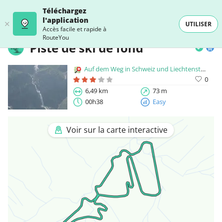
Téléchargez
l'application
UTILISER
Accès facile et rapide à
RouteYou
Piste de ski de fond
Auf dem Weg in Schweiz und Liechtenstein
0
6,49 km
73 m
00h38
Easy
Voir sur la carte interactive