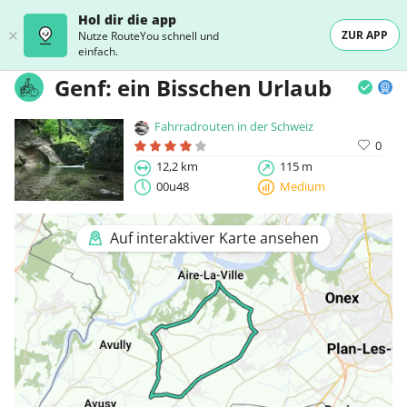
Hol dir die app
ZUR APP
Nutze RouteYou schnell und
einfach.
Genf: ein Bisschen Urlaub
Fahrradrouten in der Schweiz
0
12,2 km
115 m
00u48
Medium
Auf interaktiver Karte ansehen