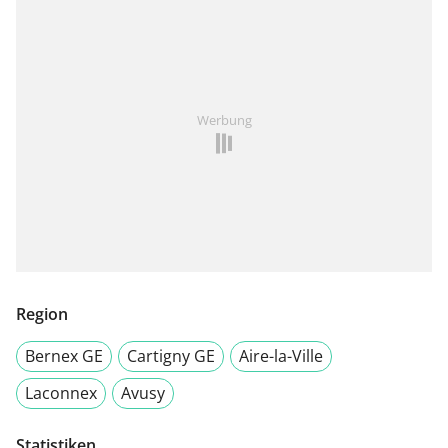
Werbung
Region
Bernex GE
Cartigny GE
Aire-la-Ville
Laconnex
Avusy
Statistiken