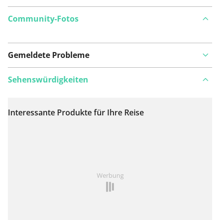
Community-Fotos
Gemeldete Probleme
Sehenswürdigkeiten
Interessante Produkte für Ihre Reise
Auf Karte anzeigen
Ist Ihnen auf dieser Route etwas aufgefallen?
Problem
Werbung
hinzufügen